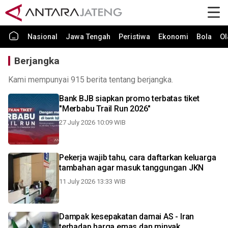
Nasional
Jawa Tengah
Peristiwa
Ekonomi
Bola
Ol
Berjangka
Kami mempunyai 915 berita tentang berjangka.
Bank BJB siapkan promo terbatas tiket
"Merbabu Trail Run 2026"
27 July 2026 10:09 WIB
Pekerja wajib tahu, cara daftarkan keluarga
tambahan agar masuk tanggungan JKN
11 July 2026 13:33 WIB
Dampak kesepakatan damai AS - Iran
terhadap harga emas dan minyak