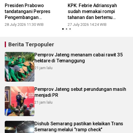
Presiden Prabowo
KPK: Febrie Adriansyah
a
tandatangani Perpres
sudah memakai rompi
n
Pengembangan
tahanan dan bertemu
Kewirausahaan Nasional
keluarga
28 July 2026 11:30 WIB
27 July 2026 14:24 WIB
2
Berita Terpopuler
Pemprov Jateng menanam cabai rawit 35
hektare di Temanggung
21 jam lalu
Pemprov Jateng sebut perundungan masih
menjadi PR
21 jam lalu
Dishub Semarang pastikan kelaikan Trans
Semarang melalui "ramp check"