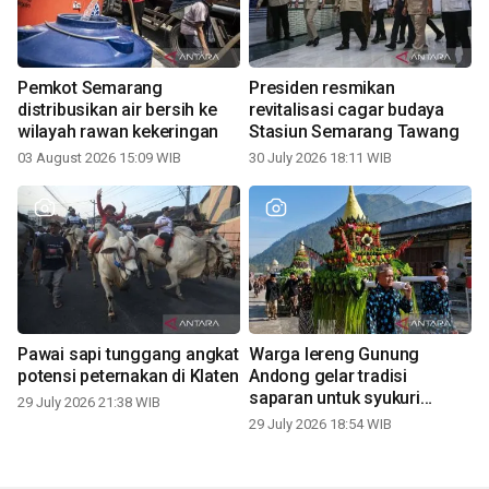
Pemkot Semarang
Presiden resmikan
distribusikan air bersih ke
revitalisasi cagar budaya
wilayah rawan kekeringan
Stasiun Semarang Tawang
03 August 2026 15:09 WIB
30 July 2026 18:11 WIB
Pawai sapi tunggang angkat
Warga lereng Gunung
potensi peternakan di Klaten
Andong gelar tradisi
saparan untuk syukuri
29 July 2026 21:38 WIB
panen
29 July 2026 18:54 WIB