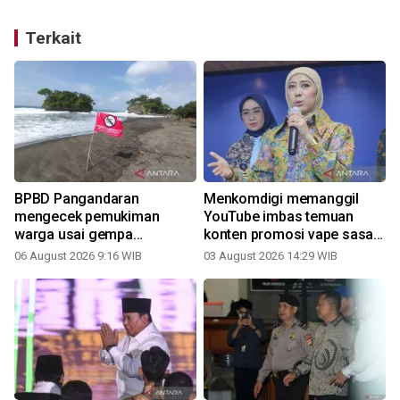
Terkait
BPBD Pangandaran
Menkomdigi memanggil
mengecek pemukiman
YouTube imbas temuan
warga usai gempa
konten promosi vape sasar
magnitudo 5,3
anak
06 August 2026 9:16 WIB
03 August 2026 14:29 WIB
2