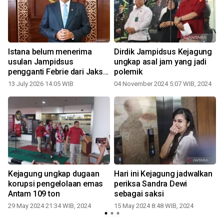
Istana belum menerima
Dirdik Jampidsus Kejagung
usulan Jampidsus
ungkap asal jam yang jadi
pengganti Febrie dari Jaksa
polemik
Agung
13 July 2026 14:05 WIB
04 November 2024 5:07 WIB, 2024
0
n
Kejagung ungkap dugaan
Hari ini Kejagung jadwalkan
korupsi pengelolaan emas
periksa Sandra Dewi
Antam 109 ton
sebagai saksi
29 May 2024 21:34 WIB, 2024
15 May 2024 8:48 WIB, 2024