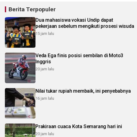
Berita Terpopuler
Dua mahasiswa vokasi Undip dapat
pekerjaan sebelum mengikuti prosesi wisuda
15 jam lalu
Veda Ega finis posisi sembilan di Moto3
Inggris
20 jam lalu
Nilai tukar rupiah membaik, ini penyebabnya
16 jam lalu
Prakiraan cuaca Kota Semarang hari ini
20 jam lalu