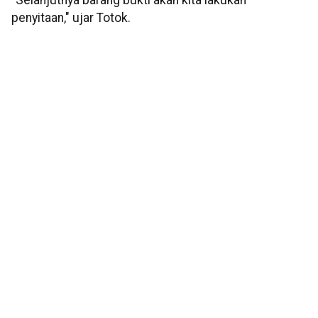
"Selanjutnya barang bukti akan kita lakukan
penyitaan," ujar Totok.