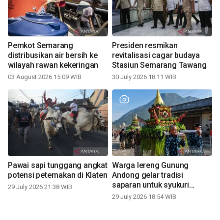
Pemkot Semarang
Presiden resmikan
distribusikan air bersih ke
revitalisasi cagar budaya
wilayah rawan kekeringan
Stasiun Semarang Tawang
03 August 2026 15:09 WIB
30 July 2026 18:11 WIB
Pawai sapi tunggang angkat
Warga lereng Gunung
potensi peternakan di Klaten
Andong gelar tradisi
saparan untuk syukuri
29 July 2026 21:38 WIB
panen
29 July 2026 18:54 WIB