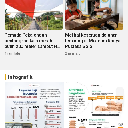
Pemuda Pekalongan
Melihat keseruan dolanan
bentangkan kain merah
lempung di Museum Radya
putih 200 meter sambut HUT
Pustaka Solo
RI
1 jam lalu
2 jam lalu
Infografik