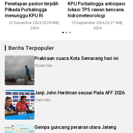
Penetapan paslon terpilih
KPU Purbalingga antisipasi
K
Pilkada Purbalingga
lokasi TPS rawan bencana
menunggu KPU RI
hidrometeorologi
07 December 2024 20:29 WIB,
15 September 2024 23:27 WIB,
2024
2024
1
Berita Terpopuler
Prakiraan cuaca Kota Semarang hari ini
16 jam lalu
Janji John Herdman seusai Piala AFF 2026
7 jam lalu
Gempa guncang perairan utara Jateng