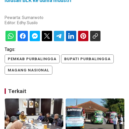
lulusan BLK ke dunia industri
Pewarta: Sumarwoto
Editor:
Edhy Susilo
Tags:
PEMKAB PURBALINGGA
BUPATI PURBALINGGA
MAGANG NASIONAL
Terkait