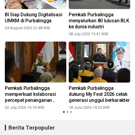
BI Siap Dukung Digitalisasi
Pemkab Purbalingga
UMKM di Purbalingga
menyalurkan 80 lulusan BLK
ke dunia industri
04 August 2026 22:48 WIB
08 July 2026 15:41 WIB
Pemkab Purbalingga
Pemkab Purbalingga
memperkuat kolaborasi
dukung My Fest 2026 cetak
percepat penanganan
generasi unggul berkarakter
kemiskinan
02 July 2026 16:16 WIB
18 June 2026 19:25 WIB
Berita Terpopuler