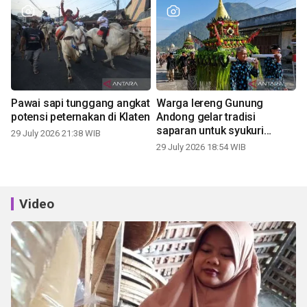
Pawai sapi tunggang angkat
Warga lereng Gunung
potensi peternakan di Klaten
Andong gelar tradisi
saparan untuk syukuri
29 July 2026 21:38 WIB
panen
29 July 2026 18:54 WIB
Video