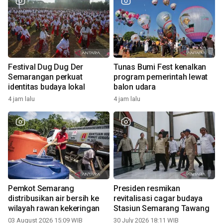
Festival Dug Dug Der
Tunas Bumi Fest kenalkan
Semarangan perkuat
program pemerintah lewat
identitas budaya lokal
balon udara
4 jam lalu
4 jam lalu
Pemkot Semarang
Presiden resmikan
distribusikan air bersih ke
revitalisasi cagar budaya
wilayah rawan kekeringan
Stasiun Semarang Tawang
03 August 2026 15:09 WIB
30 July 2026 18:11 WIB