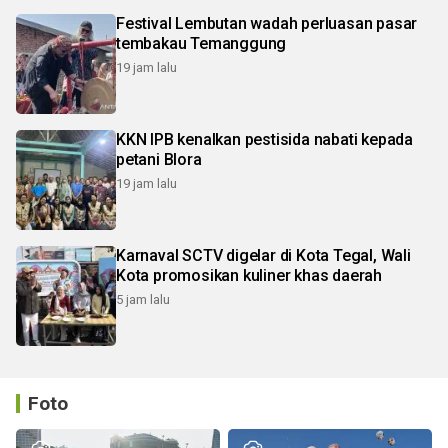
Festival Lembutan wadah perluasan pasar
tembakau Temanggung
19 jam lalu
KKN IPB kenalkan pestisida nabati kepada
petani Blora
19 jam lalu
Karnaval SCTV digelar di Kota Tegal, Wali
Kota promosikan kuliner khas daerah
5 jam lalu
Foto