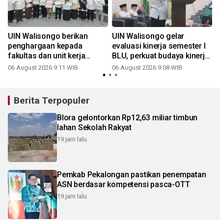
UIN Walisongo berikan
UIN Walisongo gelar
penghargaan kepada
evaluasi kinerja semester I
fakultas dan unit kerja
BLU, perkuat budaya kinerja
berprestasi semester I 2026
dan tata kelola unggul
06 August 2026 9:11 WIB
06 August 2026 9:08 WIB
Berita Terpopuler
Blora gelontorkan Rp12,63 miliar timbun
lahan Sekolah Rakyat
19 jam lalu
Pemkab Pekalongan pastikan penempatan
ASN berdasar kompetensi pasca-OTT
19 jam lalu