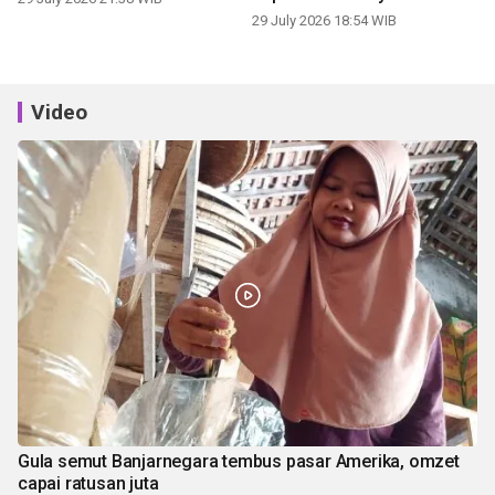
panen
29 July 2026 18:54 WIB
Video
Gula semut Banjarnegara tembus pasar Amerika, omzet
capai ratusan juta