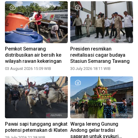
Pemkot Semarang
Presiden resmikan
distribusikan air bersih ke
revitalisasi cagar budaya
wilayah rawan kekeringan
Stasiun Semarang Tawang
03 August 2026 15:09 WIB
30 July 2026 18:11 WIB
Pawai sapi tunggang angkat
Warga lereng Gunung
potensi peternakan di Klaten
Andong gelar tradisi
saparan untuk syukuri
29 July 2026 21:38 WIB