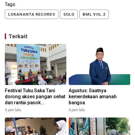
Tags:
LOKANANTA RECORDS
SOLO
BML VOL.2
Terkait
Festival Tuku Saka Tani
Agustus: Saatnya
p
dorong akses pangan sehat
kemerdekaan amanah
dan rantai pasok
bangsa
berkelanjutan di Solo Raya
3 jam lalu
6 jam lalu