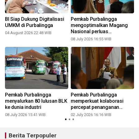
BI Siap Dukung Digitalisasi
Pemkab Purbalingga
UMKM di Purbalingga
mengoptimalkan Magang
Nasional perluas
04 August 2026 22:48 WIB
kesempatan kerja
08 July 2026 16:55 WIB
Pemkab Purbalingga
Pemkab Purbalingga
menyalurkan 80 lulusan BLK
memperkuat kolaborasi
ke dunia industri
percepat penanganan
kemiskinan
08 July 2026 15:41 WIB
02 July 2026 16:16 WIB
Berita Terpopuler