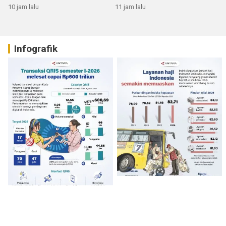
RI
10 jam lalu
11 jam lalu
Infografik