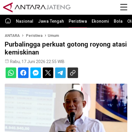
Nasional
Jawa Tengah
Peristiwa
Ekonomi
Bola
Ol
ANTARA
Peristiwa
Umum
Purbalingga perkuat gotong royong atasi
kemiskinan
Rabu, 17 Juni 2026 22:55 WIB