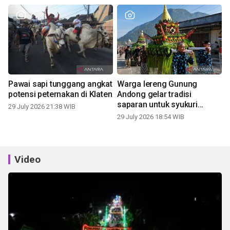
Pawai sapi tunggang angkat
Warga lereng Gunung
potensi peternakan di Klaten
Andong gelar tradisi
saparan untuk syukuri
29 July 2026 21:38 WIB
panen
29 July 2026 18:54 WIB
Video