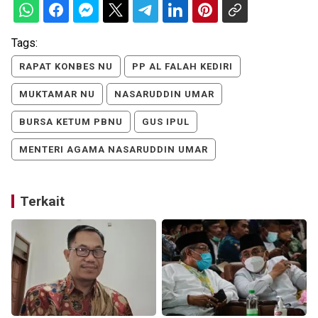
Tags:
RAPAT KONBES NU
PP AL FALAH KEDIRI
MUKTAMAR NU
NASARUDDIN UMAR
BURSA KETUM PBNU
GUS IPUL
MENTERI AGAMA NASARUDDIN UMAR
Terkait