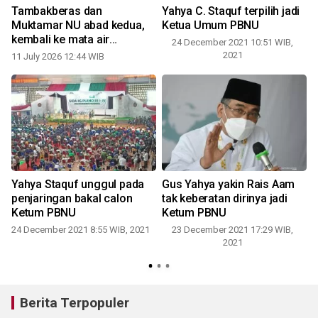
Tambakberas dan
Yahya C. Staquf terpilih jadi
Muktamar NU abad kedua,
Ketua Umum PBNU
kembali ke mata air
24 December 2021 10:51 WIB,
peradaban
2021
11 July 2026 12:44 WIB
Yahya Staquf unggul pada
Gus Yahya yakin Rais Aam
penjaringan bakal calon
tak keberatan dirinya jadi
Ketum PBNU
Ketum PBNU
24 December 2021 8:55 WIB, 2021
23 December 2021 17:29 WIB,
2021
Berita Terpopuler