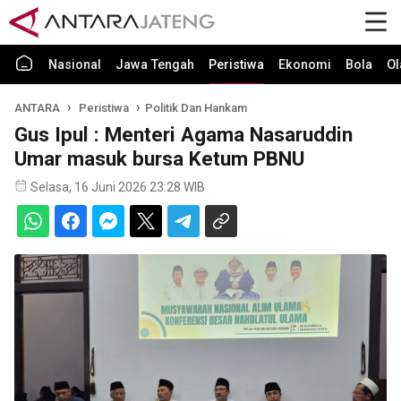
Nasional
Jawa Tengah
Peristiwa
Ekonomi
Bola
Ol
ANTARA
Peristiwa
Politik Dan Hankam
Gus Ipul : Menteri Agama Nasaruddin
Umar masuk bursa Ketum PBNU
Selasa, 16 Juni 2026 23:28 WIB