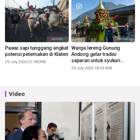
Pawai sapi tunggang angkat
Warga lereng Gunung
potensi peternakan di Klaten
Andong gelar tradisi
saparan untuk syukuri
29 July 2026 21:38 WIB
panen
29 July 2026 18:54 WIB
Video