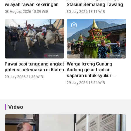
wilayah rawan kekeringan
Stasiun Semarang Tawang
03 August 2026 15:09 WIB
30 July 2026 18:11 WIB
Pawai sapi tunggang angkat
Warga lereng Gunung
potensi peternakan di Klaten
Andong gelar tradisi
saparan untuk syukuri
29 July 2026 21:38 WIB
panen
29 July 2026 18:54 WIB
Video