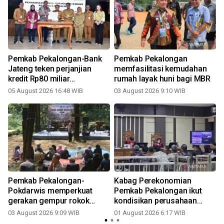
Pemkab Pekalongan-Bank
Pemkab Pekalongan
Jateng teken perjanjian
memfasilitasi kemudahan
kredit Rp80 miliar
rumah layak huni bagi MBR
rampungkan RSUD
05 August 2026 16:48 WIB
03 August 2026 9:10 WIB
3
Pemkab Pekalongan-
Kabag Perekonomian
Pokdarwis memperkuat
Pemkab Pekalongan ikut
gerakan gempur rokok
kondisikan perusahaan
ilegal
bupati
03 August 2026 9:09 WIB
01 August 2026 6:17 WIB
1