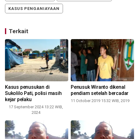
KASUS PENGANIAYAAN
Terkait
Kasus penusukan di
Penusuk Wiranto dikenal
Sukolilo Pati, polisi masih
pendiam setelah bercadar
kejar pelaku
11 October 2019 15:32 WIB, 2019
17 September 2024 13:22 WIB,
2
2024