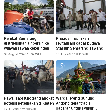
Pemkot Semarang
Presiden resmikan
distribusikan air bersih ke
revitalisasi cagar budaya
wilayah rawan kekeringan
Stasiun Semarang Tawang
03 August 2026 15:09 WIB
30 July 2026 18:11 WIB
Pawai sapi tunggang angkat
Warga lereng Gunung
potensi peternakan di Klaten
Andong gelar tradisi
saparan untuk syukuri
29 July 2026 21:38 WIB