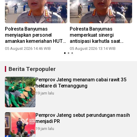
Polresta Banyumas
Polresta Banyumas
menyiapkan personel
memperkuat sinergi
amankan kemeriahan HUT
antisipasi karhutla saat
2
Ke-81 RI
kemarau
05 August 2026 14:46 WIB
05 August 2026 13:14 WIB
Berita Terpopuler
Pemprov Jateng menanam cabai rawit 35
hektare di Temanggung
19 jam lalu
Pemprov Jateng sebut perundungan masih
menjadi PR
19 jam lalu