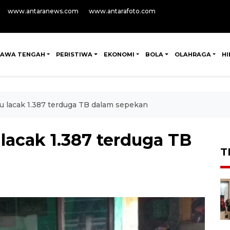
www.antaranews.com
www.antarafoto.com
JAWA TENGAH
PERISTIWA
EKONOMI
BOLA
OLAHRAGA
H
u lacak 1.387 terduga TB dalam sepekan
lacak 1.387 terduga TB
T