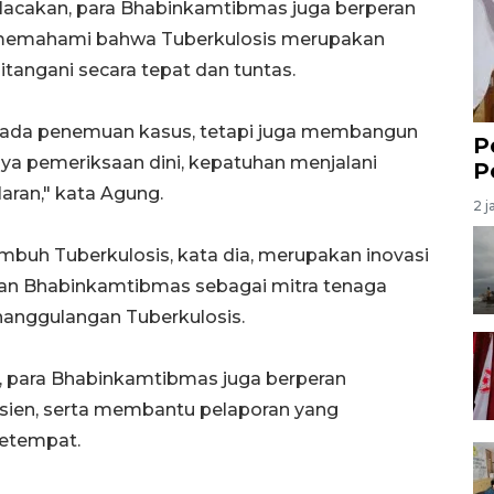
pelacakan, para Bhabinkamtibmas juga berperan
memahami bahwa Tuberkulosis merupakan
tangani secara tepat dan tuntas.
 pada penemuan kasus, tetapi juga membangun
P
ya pemeriksaan dini, kepatuhan menjalani
P
ran," kata Agung.
2 j
uh Tuberkulosis, kata dia, merupakan inovasi
n Bhabinkamtibmas sebagai mitra tenaga
anggulangan Tuberkulosis.
g, para Bhabinkamtibmas juga berperan
ien, serta membantu pelaporan yang
setempat.