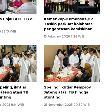
tinjau ACF TB di
Kemenkop-Kemensos-BP
Taskin perkuat kolaborasi
pengentasan kemiskinan
6 22:15 WIB
15 February 2026 7:24 WIB
eling, ikhtiar
Speling, ikhtiar Pemprov
ateng atasi TB
Jateng atasi TB hingga
unting
stunting
 2025 8:14 WIB
21 November 2025 20:37 WIB