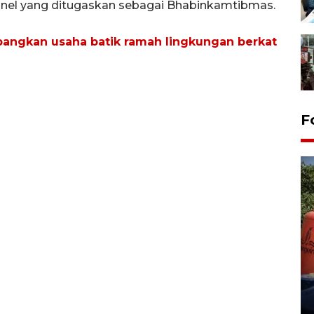
onel yang ditugaskan sebagai Bhabinkamtibmas.
angkan usaha batik ramah lingkungan berkat
F
Kemarau memuncak, air
Waduk Delingan Karanganyar
menyusut
27 July 2026 20:07 WIB