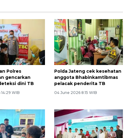
an Polres
Polda Jateng cek kesehatan
an gencarkan
anggota Bhabinkamtibmas
deteksi dini TB
pelacak penderita TB
 14:29 WIB
04 June 2026 8:15 WIB