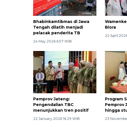
Bhabinkamtibmas di Jawa
Wamenkes 
Tengah dilatih menjadi
Blora
pelacak penderita TB
22 April 202
24 May 2026 6:57 WIB
Pemprov Jateng:
Program Sp
Pengendalian TBC
Pemprov J
menunjukkan tren positif
hingga st
22 January 2026 16:29 WIB
23 November