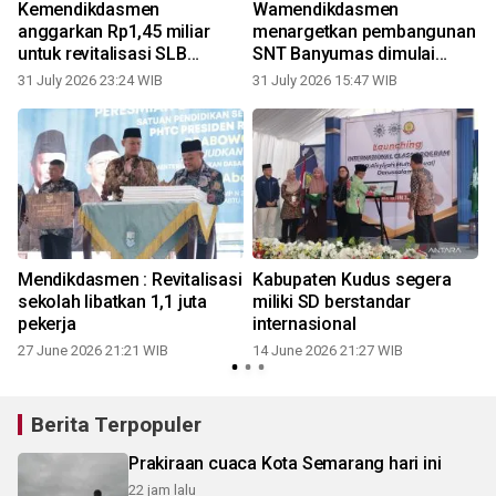
Kemendikdasmen
Wamendikdasmen
anggarkan Rp1,45 miliar
menargetkan pembangunan
a
untuk revitalisasi SLB
SNT Banyumas dimulai
Negeri Purwosari
Oktober
31 July 2026 23:24 WIB
31 July 2026 15:47 WIB
Mendikdasmen : Revitalisasi
Kabupaten Kudus segera
r
sekolah libatkan 1,1 juta
miliki SD berstandar
pekerja
internasional
27 June 2026 21:21 WIB
14 June 2026 21:27 WIB
Berita Terpopuler
Prakiraan cuaca Kota Semarang hari ini
22 jam lalu