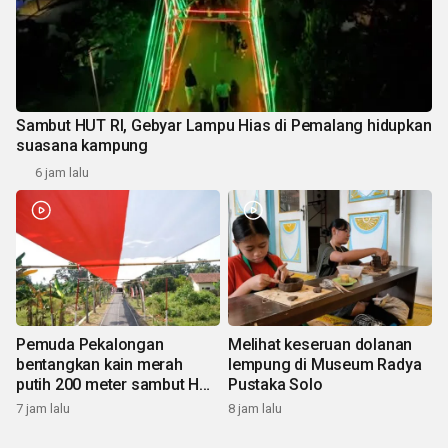
Sambut HUT RI, Gebyar Lampu Hias di Pemalang hidupkan
suasana kampung
6 jam lalu
Pemuda Pekalongan
Melihat keseruan dolanan
bentangkan kain merah
lempung di Museum Radya
putih 200 meter sambut HUT
Pustaka Solo
RI
7 jam lalu
8 jam lalu