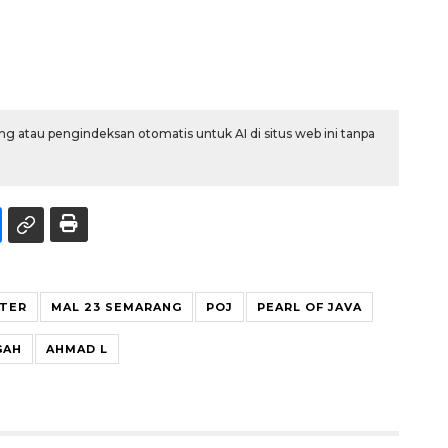
g atau pengindeksan otomatis untuk AI di situs web ini tanpa
NTER
MAL 23 SEMARANG
POJ
PEARL OF JAVA
GAH
AHMAD L