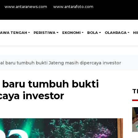
www.antaranews.com
www.antarafoto.com
JAWA TENGAH
PERISTIWA
EKONOMI
BOLA
OLAHRAGA
H
l baru tumbuh bukti Jateng masih dipercaya investor
 baru tumbuh bukti
T
aya investor