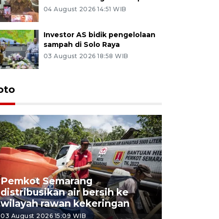
04 August 2026 14:51 WIB
Investor AS bidik pengelolaan
sampah di Solo Raya
03 August 2026 18:58 WIB
oto
Pemkot Semarang
Presiden 
distribusikan air bersih ke
cagar bu
wilayah rawan kekeringan
Semaran
03 August 2026 15:09 WIB
30 July 2026 1