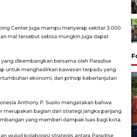
hoping Center juga mampu menyerap sekitar 3.000
an mal tersebut sebisa mungkin juga dapat
F
l yang dikembangkan bersama oleh Paradise
Grup untuk menghadirkan kawasan terpadu yang
tumbuhan ekonomi, dan prinsip keberlanjutan
donesia Anthony P. Susilo mengatakan bahwa
 merupakan bagian dari strategi jangka panjang
Kemarau memuncak, air
Waduk Delingan Karanganyar
mbangan yang memberi dampak luas bagi kota.
menyusut
27 July 2026 20:07 WIB
 wujud kolaborasi strategis antara Paradise