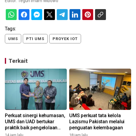
Editor:
Teguh Imam Wibowo
Tags:
UMS
PTI UMS
PROYEK IOT
Terkait
Perkuat sinergi kehumasan,
UMS perkuat tata kelola
UMS dan UAD bertukar
Lazismu Pakistan melalui
praktik baik pengelolaan
penguatan kelembagaan
reputasi
14 jam lalu
18 jam lalu