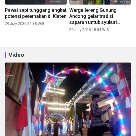
Pawai sapi tunggang angkat
Warga lereng Gunung
potensi peternakan di Klaten
Andong gelar tradisi
saparan untuk syukuri
29 July 2026 21:38 WIB
panen
29 July 2026 18:54 WIB
Video