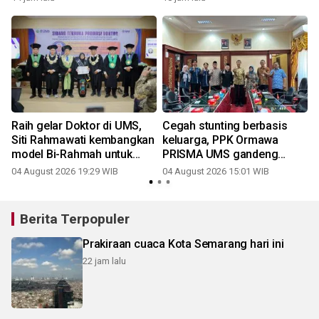
Raih gelar Doktor di UMS,
Cegah stunting berbasis
Siti Rahmawati kembangkan
keluarga, PPK Ormawa
model Bi-Rahmah untuk
PRISMA UMS gandeng
cegah bullying di sekolah
Pemkab Sukoharjo perkuat
04 August 2026 19:29 WIB
04 August 2026 15:01 WIB
Islam
pendampingan 1.000 HPK
Berita Terpopuler
Prakiraan cuaca Kota Semarang hari ini
22 jam lalu