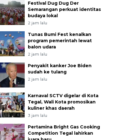
Festival Dug Dug Der
Semarangan perkuat identitas
budaya lokal
2 jam lalu
Tunas Bumi Fest kenalkan
program pemerintah lewat
balon udara
2 jam lalu
Penyakit kanker Joe Biden
sudah ke tulang
2 jam lalu
Karnaval SCTV digelar di Kota
Tegal, Wali Kota promosikan
kuliner khas daerah
3 jam lalu
Pertamina Bright Gas Cooking
Competition Tegal lahirkan
juara baru