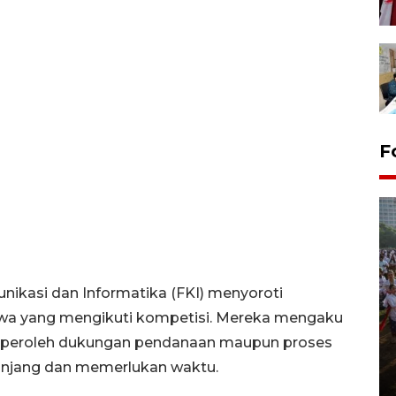
F
nikasi dan Informatika (FKI) menyoroti
swa yang mengikuti kompetisi. Mereka mengaku
Pawai sapi tunggang angkat
peroleh dukungan pendanaan maupun proses
potensi peternakan di Klaten
panjang dan memerlukan waktu.
29 July 2026 21:38 WIB