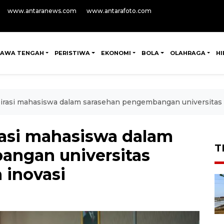
www.antaranews.com
www.antarafoto.com
JAWA TENGAH
PERISTIWA
EKONOMI
BOLA
OLAHRAGA
H
rasi mahasiswa dalam sarasehan pengembangan universitas be
asi mahasiswa dalam
T
angan universitas
 inovasi