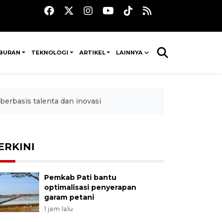
IBURAN
TEKNOLOGI
ARTIKEL
LAINNYA
rbasis talenta dan inovasi
ERKINI
Pemkab Pati bantu
optimalisasi penyerapan
garam petani
1 jam lalu