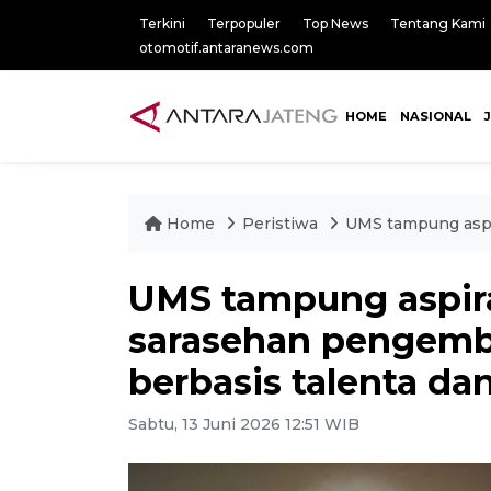
Terkini
Terpopuler
Top News
Tentang Kami
otomotif.antaranews.com
HOME
NASIONAL
Home
Peristiwa
UMS tampung aspi
UMS tampung aspir
sarasehan pengemb
berbasis talenta dan
Sabtu, 13 Juni 2026 12:51 WIB