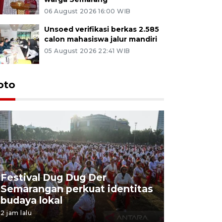
06 August 2026 16:00 WIB
Unsoed verifikasi berkas 2.585
calon mahasiswa jalur mandiri
05 August 2026 22:41 WIB
oto
Festival Dug Dug Der
Tunas Bu
Semarangan perkuat identitas
program 
budaya lokal
balon uda
2 jam lalu
2 jam lalu