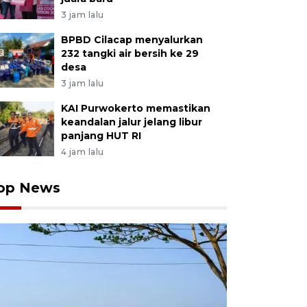
3 jam lalu
BPBD Cilacap menyalurkan
232 tangki air bersih ke 29
desa
3 jam lalu
KAI Purwokerto memastikan
keandalan jalur jelang libur
panjang HUT RI
4 jam lalu
op News