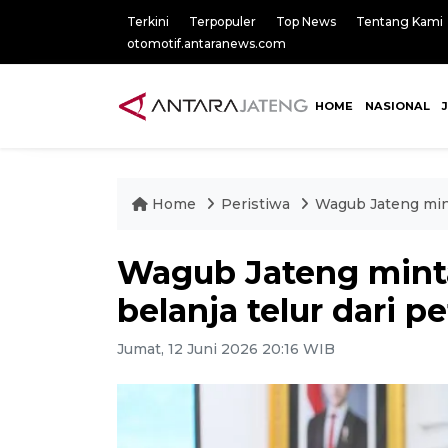
Terkini
Terpopuler
Top News
Tentang Kami
otomotif.antaranews.com
HOME
NASIONAL
Home
Peristiwa
Wagub Jateng mint
Wagub Jateng mint
belanja telur dari p
Jumat, 12 Juni 2026 20:16 WIB