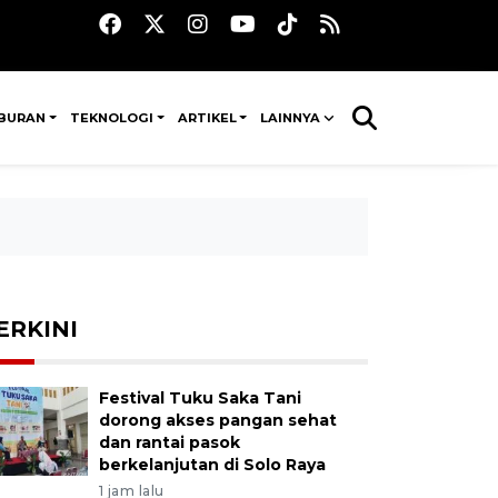
IBURAN
TEKNOLOGI
ARTIKEL
LAINNYA
ERKINI
Festival Tuku Saka Tani
dorong akses pangan sehat
dan rantai pasok
berkelanjutan di Solo Raya
1 jam lalu