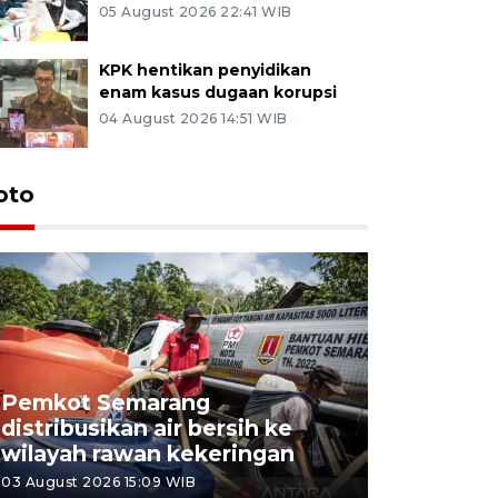
05 August 2026 22:41 WIB
KPK hentikan penyidikan
enam kasus dugaan korupsi
04 August 2026 14:51 WIB
oto
Pemkot Semarang
Presiden 
distribusikan air bersih ke
cagar bu
wilayah rawan kekeringan
Semaran
03 August 2026 15:09 WIB
30 July 2026 1