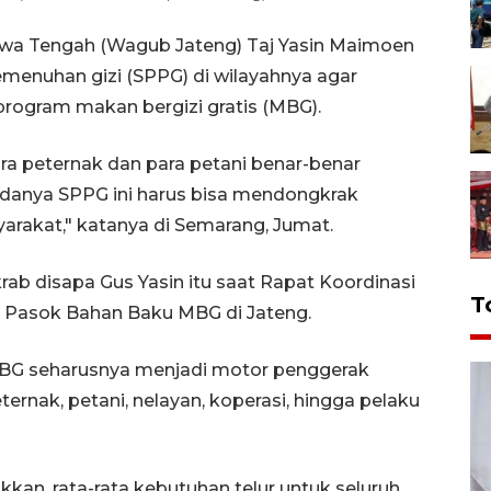
awa Tengah (Wagub Jateng) Taj Yasin Maimoen
menuhan gizi (SPPG) di wilayahnya agar
 program makan bergizi gratis (MBG).
ara peternak dan para petani benar-benar
anya SPPG ini harus bisa mendongkrak
rakat," katanya di Semarang, Jumat.
ab disapa Gus Yasin itu saat Rapat Koordinasi
T
i Pasok Bahan Baku MBG di Jateng.
MBG seharusnya menjadi motor penggerak
rnak, petani, nelayan, koperasi, hingga pelaku
kan, rata-rata kebutuhan telur untuk seluruh