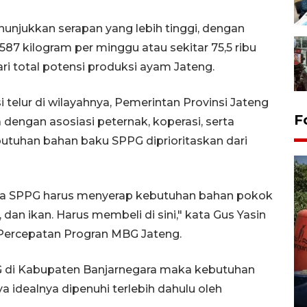
jukkan serapan yang lebih tinggi, dengan
87 kilogram per minggu atau sekitar 75,5 ribu
dari total potensi produksi ayam Jateng.
elur di wilayahnya, Pemerintan Provinsi Jateng
F
engan asosiasi peternak, koperasi, serta
utuhan bahan baku SPPG diprioritaskan dari
a SPPG harus menyerap kebutuhan bahan pokok
 dan ikan. Harus membeli di sini," kata Gus Yasin
Percepatan Progran MBG Jateng.
Kemarau memuncak, air
Waduk Delingan Karanganyar
G di Kabupaten Banjarnegara maka kebutuhan
menyusut
a idealnya dipenuhi terlebih dahulu oleh
27 July 2026 20:07 WIB