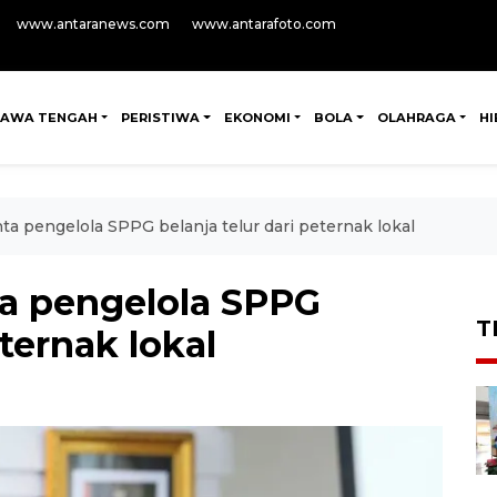
www.antaranews.com
www.antarafoto.com
JAWA TENGAH
PERISTIWA
EKONOMI
BOLA
OLAHRAGA
H
a pengelola SPPG belanja telur dari peternak lokal
a pengelola SPPG
T
eternak lokal