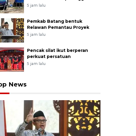
5 jam lalu
Pemkab Batang bentuk
Relawan Pemantau Proyek
5 jam lalu
Pencak silat ikut berperan
perkuat persatuan
5 jam lalu
op News