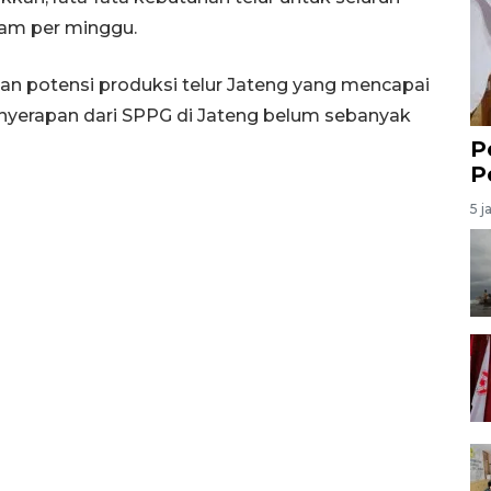
ram per minggu.
an potensi produksi telur Jateng yang mencapai
 penyerapan dari SPPG di Jateng belum sebanyak
P
P
5 j