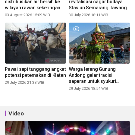
distribusikan air bersih ke
revitalisasi cagar budaya
wilayah rawan kekeringan
Stasiun Semarang Tawang
03 August 2026 15:09 WIB
30 July 2026 18:11 WIB
Pawai sapi tunggang angkat
Warga lereng Gunung
potensi peternakan di Klaten
Andong gelar tradisi
saparan untuk syukuri
29 July 2026 21:38 WIB
panen
29 July 2026 18:54 WIB
Video