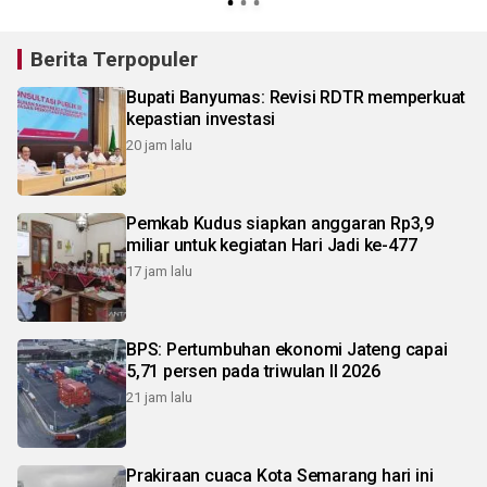
Berita Terpopuler
Bupati Banyumas: Revisi RDTR memperkuat
kepastian investasi
20 jam lalu
Pemkab Kudus siapkan anggaran Rp3,9
miliar untuk kegiatan Hari Jadi ke-477
17 jam lalu
BPS: Pertumbuhan ekonomi Jateng capai
5,71 persen pada triwulan II 2026
21 jam lalu
Prakiraan cuaca Kota Semarang hari ini