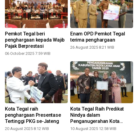
Pemkot Tegal beri
Enam OPD Pemkot Tegal
penghargaan kepada Wajib
terima penghargaan
Pajak Berprestasi
26 August 2025 8:21 WIB
06 October 2025 7:59 WIB
2
Kota Tegal raih
Kota Tegal Raih Predikat
penghargaan Presentase
Nindya dalam
Tertinggi PKG se-Jateng
Penganugerahan Kota
2
Layak Anak 2025
20 August 2025 8:12 WIB
10 August 2025 12:58 WIB