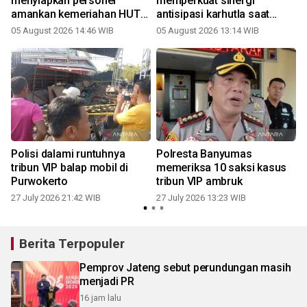
menyiapkan personel
memperkuat sinergi
amankan kemeriahan HUT
antisipasi karhutla saat
Ke-81 RI
kemarau
05 August 2026 14:46 WIB
05 August 2026 13:14 WIB
2
a
Polisi dalami runtuhnya
Polresta Banyumas
tribun VIP balap mobil di
memeriksa 10 saksi kasus
Purwokerto
tribun VIP ambruk
27 July 2026 21:42 WIB
27 July 2026 13:23 WIB
2
Berita Terpopuler
Pemprov Jateng sebut perundungan masih
menjadi PR
16 jam lalu