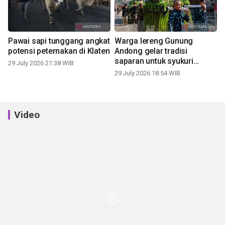
Pawai sapi tunggang angkat
Warga lereng Gunung
potensi peternakan di Klaten
Andong gelar tradisi
saparan untuk syukuri
29 July 2026 21:38 WIB
panen
29 July 2026 18:54 WIB
Video