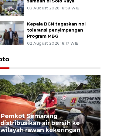
sampah di Solo Raya
03 August 2026 18:58 WIB
Kepala BGN tegaskan nol
toleransi penyimpangan
Program MBG
02 August 2026 18:17 WIB
oto
Pemkot Semarang
Presiden 
distribusikan air bersih ke
cagar bu
wilayah rawan kekeringan
Semaran