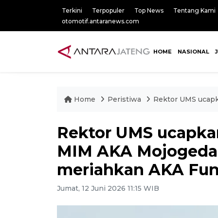
Terkini
Terpopuler
Top News
Tentang Kami
otomotif.antaranews.com
HOME
NASIONAL
Home
Peristiwa
Rektor UMS ucapk
Rektor UMS ucapkan
MIM AKA Mojogedan
meriahkan AKA Fun
Jumat, 12 Juni 2026 11:15 WIB