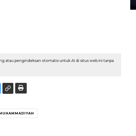
27 July 2026 20:07 WIB
g atau pengindeksan otomatis untuk AI di situs web ini tanpa
MUHAMMADIYAH