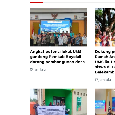
Angkat potensi lokal, UMS
Dukung p
gandeng Pemkab Boyolali
Ramah An
dorong pembangunan desa
UMS ikut 
siswa di 
15 jam lalu
Balekamb
17 jam lalu