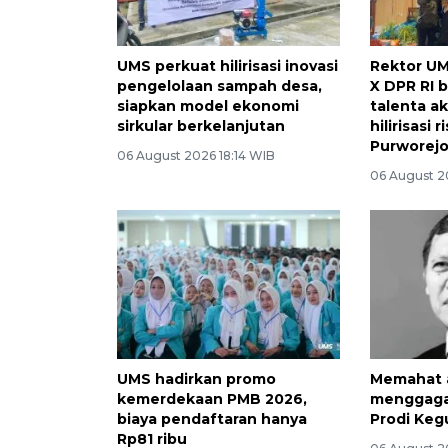
UMS perkuat hilirisasi inovasi
Rektor UM
pengelolaan sampah desa,
X DPR RI 
siapkan model ekonomi
talenta a
sirkular berkelanjutan
hilirisasi 
Purworej
06 August 2026 18:14 WIB
06 August 2
UMS hadirkan promo
Memahat a
kemerdekaan PMB 2026,
menggaga
biaya pendaftaran hanya
Prodi Keg
Rp81 ribu