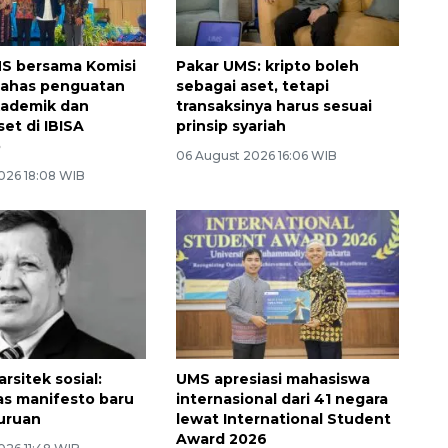
S bersama Komisi
Pakar UMS: kripto boleh
bahas penguatan
sebagai aset, tetapi
kademik dan
transaksinya harus sesuai
riset di IBISA
prinsip syariah
o
06 August 2026 16:06 WIB
026 18:08 WIB
rsitek sosial:
UMS apresiasi mahasiswa
s manifesto baru
internasional dari 41 negara
uruan
lewat International Student
Award 2026