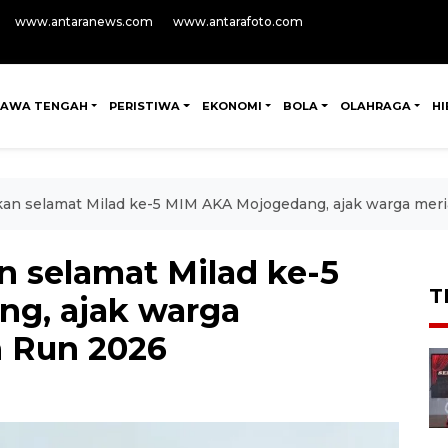
www.antaranews.com
www.antarafoto.com
JAWA TENGAH
PERISTIWA
EKONOMI
BOLA
OLAHRAGA
H
an selamat Milad ke-5 MIM AKA Mojogedang, ajak warga mer
 selamat Milad ke-5
T
g, ajak warga
 Run 2026