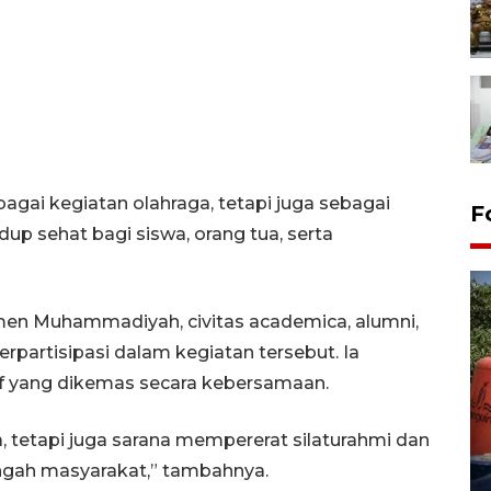
bagai kegiatan olahraga, tetapi juga sebagai
F
up sehat bagi siswa, orang tua, serta
men Muhammadiyah, civitas academica, alumni,
partisipasi dalam kegiatan tersebut. Ia
f yang dikemas secara kebersamaan.
Kemarau memuncak, air
, tetapi juga sarana mempererat silaturahmi dan
Waduk Delingan Karanganyar
menyusut
gah masyarakat,” tambahnya.