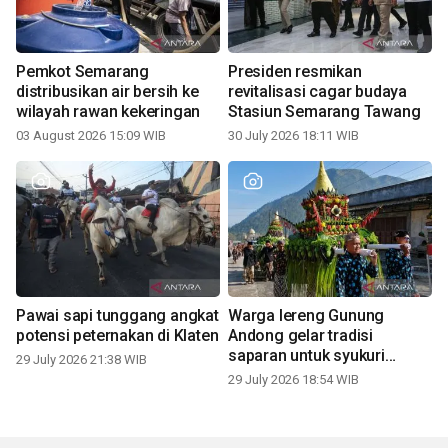
Pemkot Semarang
Presiden resmikan
distribusikan air bersih ke
revitalisasi cagar budaya
wilayah rawan kekeringan
Stasiun Semarang Tawang
03 August 2026 15:09 WIB
30 July 2026 18:11 WIB
Pawai sapi tunggang angkat
Warga lereng Gunung
potensi peternakan di Klaten
Andong gelar tradisi
saparan untuk syukuri
29 July 2026 21:38 WIB
panen
29 July 2026 18:54 WIB