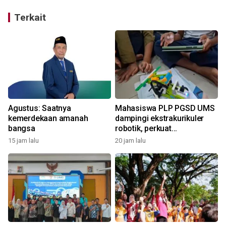
Terkait
Agustus: Saatnya
Mahasiswa PLP PGSD UMS
u
kemerdekaan amanah
dampingi ekstrakurikuler
bangsa
robotik, perkuat
pembelajaran STEM
15 jam lalu
20 jam lalu