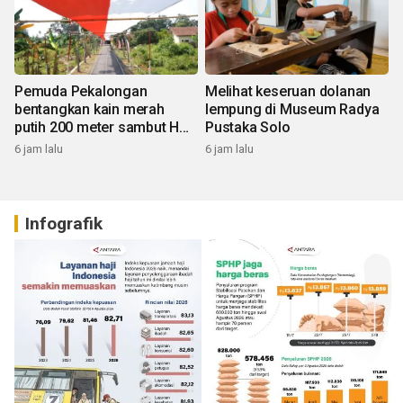
Pemuda Pekalongan
Melihat keseruan dolanan
bentangkan kain merah
lempung di Museum Radya
putih 200 meter sambut HUT
Pustaka Solo
RI
6 jam lalu
6 jam lalu
Infografik