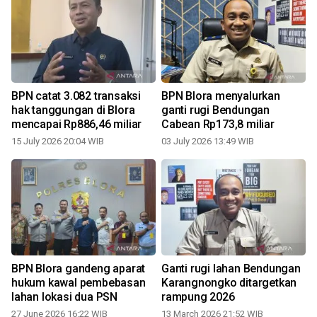
BPN catat 3.082 transaksi
BPN Blora menyalurkan
hak tanggungan di Blora
ganti rugi Bendungan
mencapai Rp886,46 miliar
Cabean Rp173,8 miliar
15 July 2026 20:04 WIB
03 July 2026 13:49 WIB
BPN Blora gandeng aparat
Ganti rugi lahan Bendungan
hukum kawal pembebasan
Karangnongko ditargetkan
lahan lokasi dua PSN
rampung 2026
27 June 2026 16:22 WIB
13 March 2026 21:52 WIB