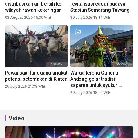
distribusikan air bersih ke
revitalisasi cagar budaya
wilayah rawan kekeringan
Stasiun Semarang Tawang
03 August 2026 15:09 WIB
30 July 2026 18:11 WIB
Pawai sapi tunggang angkat
Warga lereng Gunung
potensi peternakan di Klaten
Andong gelar tradisi
saparan untuk syukuri
29 July 2026 21:38 WIB
panen
29 July 2026 18:54 WIB
Video