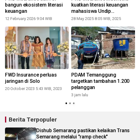
bangun ekosistem literasi
kuatkan literasi keuangan
keuangan
mahasiswa Undip
Semarang
12 February 2026 9:04 WIB
28 May 2025 8:05 WIB, 2025
2
FWD Insurance perluas
PDAM Temanggung
jaringan di Solo
targetkan tambahan 1.200
pelanggan
20 October 2023 5:43 WIB, 2023
3 jam lalu
2
Berita Terpopuler
Dishub Semarang pastikan kelaikan Trans
Semarang melalui "ramp check"