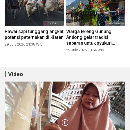
Pawai sapi tunggang angkat
Warga lereng Gunung
potensi peternakan di Klaten
Andong gelar tradisi
saparan untuk syukuri
29 July 2026 21:38 WIB
panen
29 July 2026 18:54 WIB
Video