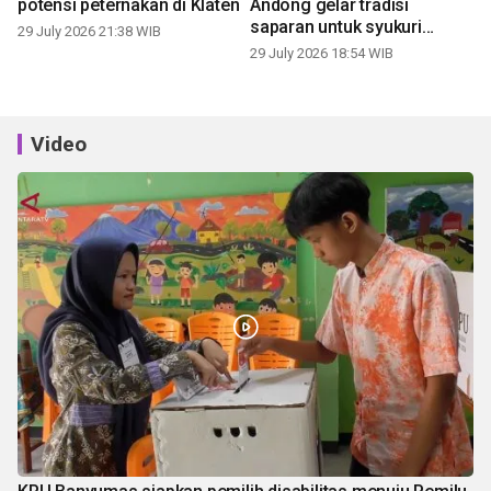
potensi peternakan di Klaten
Andong gelar tradisi
saparan untuk syukuri
29 July 2026 21:38 WIB
panen
29 July 2026 18:54 WIB
Video