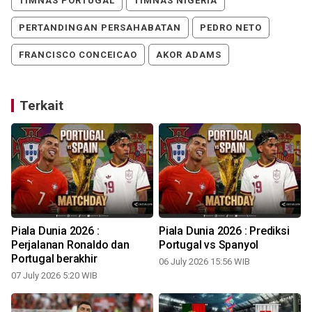
TIMNAS PORTUGAL
TIMNAS NIGERIA
PERTANDINGAN PERSAHABATAN
PEDRO NETO
FRANCISCO CONCEICAO
AKOR ADAMS
Terkait
Piala Dunia 2026 :
Piala Dunia 2026 : Prediksi
Perjalanan Ronaldo dan
Portugal vs Spanyol
Portugal berakhir
3
06 July 2026 15:56 WIB
07 July 2026 5:20 WIB