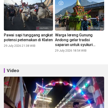
Pawai sapi tunggang angkat
Warga lereng Gunung
potensi peternakan di Klaten
Andong gelar tradisi
saparan untuk syukuri
29 July 2026 21:38 WIB
panen
29 July 2026 18:54 WIB
Video