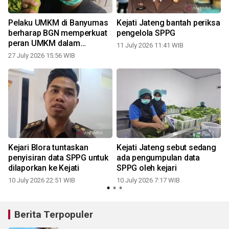
Pelaku UMKM di Banyumas
Kejati Jateng bantah periksa
berharap BGN memperkuat
pengelola SPPG
peran UMKM dalam
11 July 2026 11:41 WIB
Program MBG
27 July 2026 15:56 WIB
0
Kejari Blora tuntaskan
Kejati Jateng sebut sedang
penyisiran data SPPG untuk
ada pengumpulan data
dilaporkan ke Kejati
SPPG oleh kejari
10 July 2026 22:51 WIB
10 July 2026 7:17 WIB
Berita Terpopuler