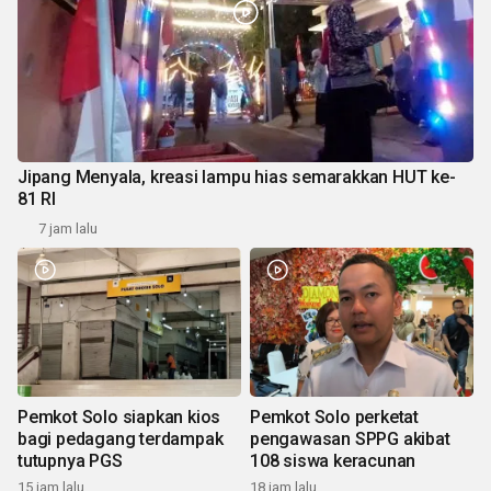
Jipang Menyala, kreasi lampu hias semarakkan HUT ke-
81 RI
7 jam lalu
Pemkot Solo siapkan kios
Pemkot Solo perketat
bagi pedagang terdampak
pengawasan SPPG akibat
tutupnya PGS
108 siswa keracunan
15 jam lalu
18 jam lalu