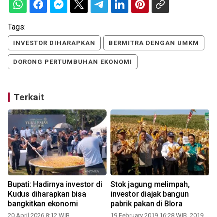
Tags:
INVESTOR DIHARAPKAN
BERMITRA DENGAN UMKM
DORONG PERTUMBUHAN EKONOMI
Terkait
Bupati: Hadirnya investor di
Stok jagung melimpah,
Kudus diharapkan bisa
investor diajak bangun
bangkitkan ekonomi
pabrik pakan di Blora
20 April 2026 8:12 WIB
19 February 2019 16:28 WIB, 2019