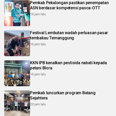
Pemkab Pekalongan pastikan penempatan
ASN berdasar kompetensi pasca-OTT
16 jam lalu
Festival Lembutan wadah perluasan pasar
tembakau Temanggung
16 jam lalu
KKN IPB kenalkan pestisida nabati kepada
petani Blora
16 jam lalu
Pemkab luncurkan program Batang
Sejahtera
20 jam lalu