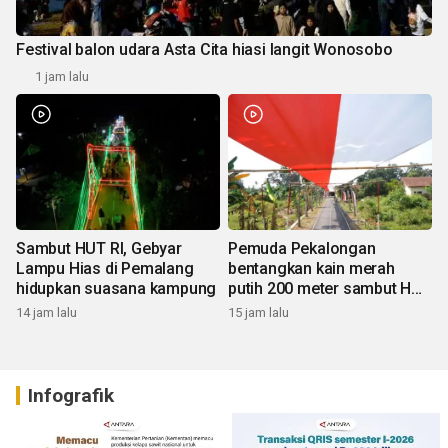
Festival balon udara Asta Cita hiasi langit Wonosobo
1 jam lalu
Sambut HUT RI, Gebyar
Pemuda Pekalongan
Lampu Hias di Pemalang
bentangkan kain merah
hidupkan suasana kampung
putih 200 meter sambut HUT
RI
14 jam lalu
15 jam lalu
Infografik