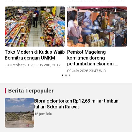
Toko Modern di Kudus Wajib
Pemkot Magelang
Bermitra dengan UMKM
komitmen dorong
pertumbuhan ekonomi
19 October 2017 11:06 WIB, 2017
kerakyatan
09 July 2026 23:47 WIB
Berita Terpopuler
Blora gelontorkan Rp12,63 miliar timbun
lahan Sekolah Rakyat
16 jam lalu