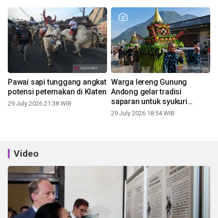
Pawai sapi tunggang angkat
Warga lereng Gunung
potensi peternakan di Klaten
Andong gelar tradisi
saparan untuk syukuri
29 July 2026 21:38 WIB
panen
29 July 2026 18:54 WIB
Video