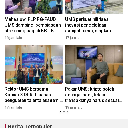
Mahasiswi PLP PG-PAUD
UMS perkuat hilirisasi
n
UMS dampingi pembiasaan
inovasi pengelolaan
stretching pagi di KB-TK
sampah desa, siapkan
Alam Surya Mentari
model ekonomi sirkular
16 jam lalu
17 jam lalu
2
berkelanjutan
Rektor UMS bersama
Pakar UMS: kripto boleh
Komisi X DPR RI bahas
sebagai aset, tetapi
penguatan talenta akademik
transaksinya harus sesuai
y
dan hilirisasi riset di IBISA
prinsip syariah
17 jam lalu
19 jam lalu
Purworejo
Berita Terpopuler