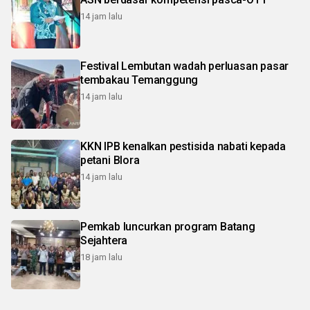
14 jam lalu
Festival Lembutan wadah perluasan pasar
tembakau Temanggung
14 jam lalu
KKN IPB kenalkan pestisida nabati kepada
petani Blora
14 jam lalu
Pemkab luncurkan program Batang
Sejahtera
18 jam lalu