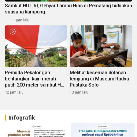
Sambut HUT RI, Gebyar Lampu Hias di Pemalang hidupkan
suasana kampung
11 jam lalu
Pemuda Pekalongan
Melihat keseruan dolanan
bentangkan kain merah
lempung di Museum Radya
putih 200 meter sambut HUT
Pustaka Solo
RI
12 jam lalu
13 jam lalu
Infografik