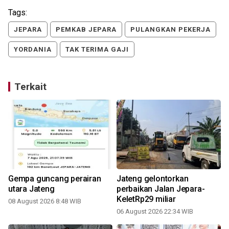
Tags:
JEPARA
PEMKAB JEPARA
PULANGKAN PEKERJA
YORDANIA
TAK TERIMA GAJI
Terkait
Gempa guncang perairan
Jateng gelontorkan
utara Jateng
perbaikan Jalan Jepara-
KeletRp29 miliar
08 August 2026 8:48 WIB
06 August 2026 22:34 WIB
2