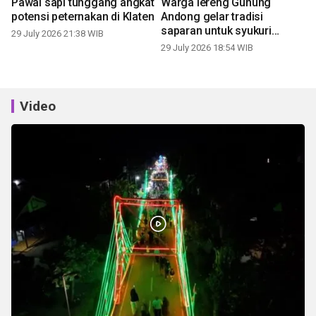
Pawai sapi tunggang angkat
Warga lereng Gunung
potensi peternakan di Klaten
Andong gelar tradisi
saparan untuk syukuri
29 July 2026 21:38 WIB
panen
29 July 2026 18:54 WIB
Video