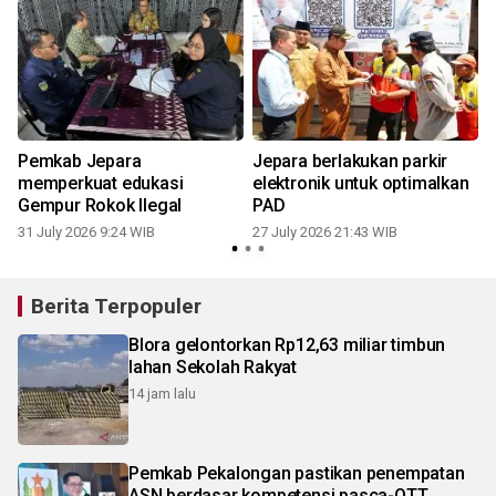
Pemkab Jepara
Jepara berlakukan parkir
memperkuat edukasi
elektronik untuk optimalkan
Gempur Rokok Ilegal
PAD
31 July 2026 9:24 WIB
27 July 2026 21:43 WIB
2
Berita Terpopuler
Blora gelontorkan Rp12,63 miliar timbun
lahan Sekolah Rakyat
14 jam lalu
Pemkab Pekalongan pastikan penempatan
ASN berdasar kompetensi pasca-OTT