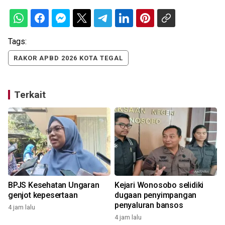
Tags:
RAKOR APBD 2026 KOTA TEGAL
Terkait
BPJS Kesehatan Ungaran
Kejari Wonosobo selidiki
genjot kepesertaan
dugaan penyimpangan
penyaluran bansos
4 jam lalu
4
4 jam lalu