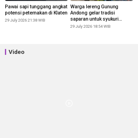
Pawai sapi tunggang angkat
Warga lereng Gunung
potensi peternakan di Klaten
Andong gelar tradisi
saparan untuk syukuri
29 July 2026 21:38 WIB
panen
29 July 2026 18:54 WIB
Video