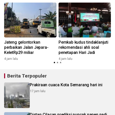
Jateng gelontorkan
Pemkab kudus tindaklanjuti
perbaikan Jalan Jepara-
rekomendasi ahli soal
KeletRp29 miliar
penetapan Hari Jadi
4
4 jam lalu
4 jam lalu
Berita Terpopuler
Prakiraan cuaca Kota Semarang hari ini
17 jam lalu
Distan Cilacap prediksi puncak panen padi