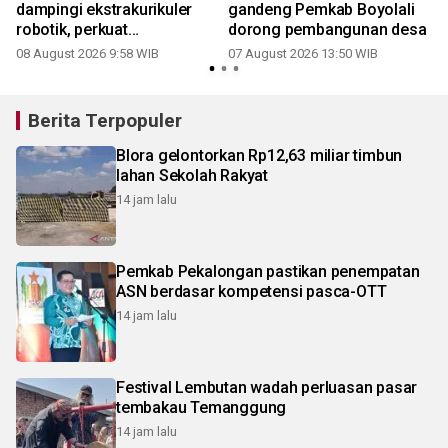
a
dampingi ekstrakurikuler
gandeng Pemkab Boyolali
robotik, perkuat
dorong pembangunan desa
pembelajaran STEM
08 August 2026 9:58 WIB
07 August 2026 13:50 WIB
Berita Terpopuler
Blora gelontorkan Rp12,63 miliar timbun
lahan Sekolah Rakyat
14 jam lalu
Pemkab Pekalongan pastikan penempatan
ASN berdasar kompetensi pasca-OTT
14 jam lalu
Festival Lembutan wadah perluasan pasar
tembakau Temanggung
14 jam lalu