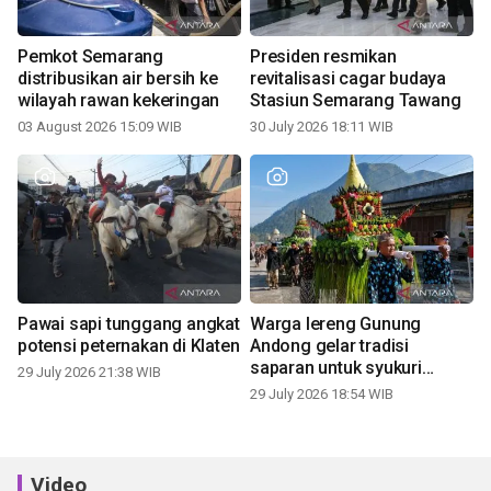
Pemkot Semarang
Presiden resmikan
distribusikan air bersih ke
revitalisasi cagar budaya
wilayah rawan kekeringan
Stasiun Semarang Tawang
03 August 2026 15:09 WIB
30 July 2026 18:11 WIB
Pawai sapi tunggang angkat
Warga lereng Gunung
potensi peternakan di Klaten
Andong gelar tradisi
saparan untuk syukuri
29 July 2026 21:38 WIB
panen
29 July 2026 18:54 WIB
Video