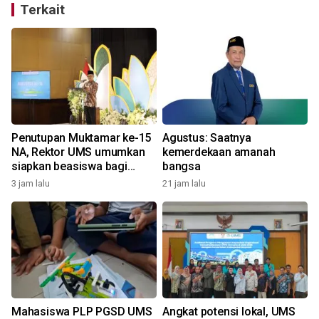
Terkait
Penutupan Muktamar ke-15
Agustus: Saatnya
NA, Rektor UMS umumkan
kemerdekaan amanah
siapkan beasiswa bagi
bangsa
kader Nasyiatul Aisyiyah
3 jam lalu
21 jam lalu
Mahasiswa PLP PGSD UMS
Angkat potensi lokal, UMS