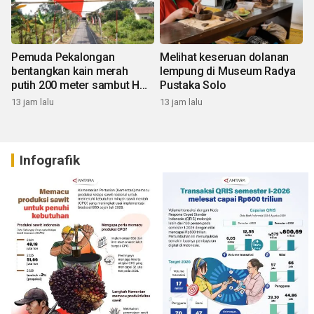
Pemuda Pekalongan
Melihat keseruan dolanan
bentangkan kain merah
lempung di Museum Radya
putih 200 meter sambut HUT
Pustaka Solo
RI
13 jam lalu
13 jam lalu
Infografik