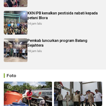
KKN IPB kenalkan pestisida nabati kepada
petani Blora
14 jam lalu
Pemkab luncurkan program Batang
Sejahtera
18 jam lalu
Foto