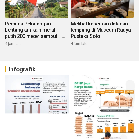
Pemuda Pekalongan
Melihat keseruan dolanan
bentangkan kain merah
lempung di Museum Radya
putih 200 meter sambut HUT
Pustaka Solo
RI
4 jam lalu
4 jam lalu
Infografik