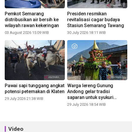
Pemkot Semarang
Presiden resmikan
distribusikan air bersih ke
revitalisasi cagar budaya
wilayah rawan kekeringan
Stasiun Semarang Tawang
03 August 2026 15:09 WIB
30 July 2026 18:11 WIB
Pawai sapi tunggang angkat
Warga lereng Gunung
potensi peternakan di Klaten
Andong gelar tradisi
saparan untuk syukuri
29 July 2026 21:38 WIB
panen
29 July 2026 18:54 WIB
Video