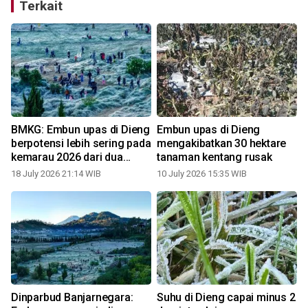
Terkait
BMKG: Embun upas di Dieng
Embun upas di Dieng
berpotensi lebih sering pada
mengakibatkan 30 hektare
kemarau 2026 dari dua
tanaman kentang rusak
tahun sebelumnya
18 July 2026 21:14 WIB
10 July 2026 15:35 WIB
1
Dinparbud Banjarnegara:
Suhu di Dieng capai minus 2