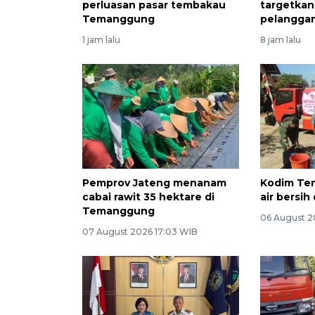
perluasan pasar tembakau
targetkan
Temanggung
pelangga
1 jam lalu
8 jam lalu
Pemprov Jateng menanam
Kodim Te
cabai rawit 35 hektare di
air bersi
Temanggung
06 August 2
07 August 2026 17:03 WIB