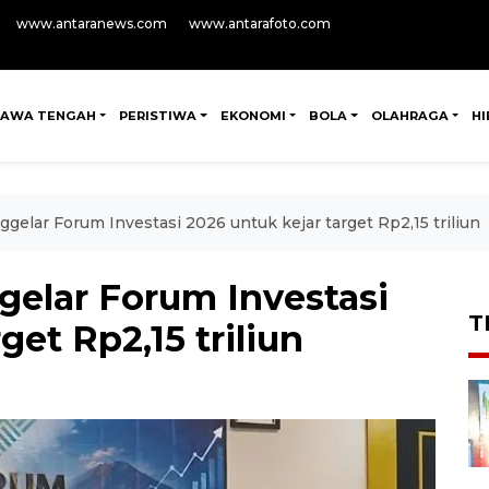
www.antaranews.com
www.antarafoto.com
JAWA TENGAH
PERISTIWA
EKONOMI
BOLA
OLAHRAGA
H
lar Forum Investasi 2026 untuk kejar target Rp2,15 triliun
lar Forum Investasi
T
get Rp2,15 triliun