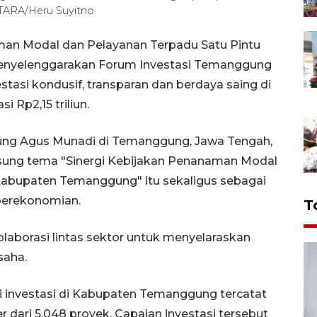
TARA/Heru Suyitno
an Modal dan Pelayanan Terpadu Satu Pintu
yelenggarakan Forum Investasi Temanggung
tasi kondusif, transparan dan berdaya saing di
i Rp2,15 triliun.
g Agus Munadi di Temanggung, Jawa Tengah,
ung tema "Sinergi Kebijakan Penanaman Modal
 Kabupaten Temanggung" itu sekaligus sebagai
perekonomian.
T
olaborasi lintas sektor untuk menyelaraskan
saha.
si investasi di Kabupaten Temanggung tercatat
 dari 5.048 proyek. Capaian investasi tersebut