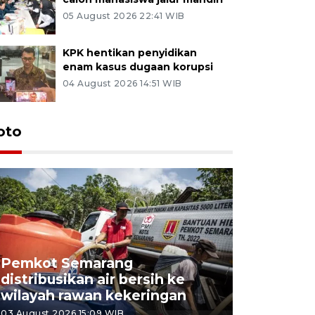
05 August 2026 22:41 WIB
KPK hentikan penyidikan
enam kasus dugaan korupsi
04 August 2026 14:51 WIB
oto
Pemkot Semarang
Presiden 
distribusikan air bersih ke
cagar bu
wilayah rawan kekeringan
Semaran
03 August 2026 15:09 WIB
30 July 2026 1