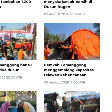
 tambahan 1.200
menyalurkan air bersih di
n
Dusun Bugen
07 August 2026 17:06 WIB
manggung bantu
Pemkab Temanggung
h dua dusun
menggembleng kapasitas
relawan kebencanaan
026 22:33 WIB
05 August 2026 17:00 WIB