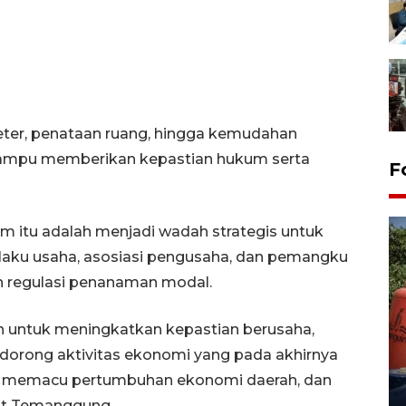
eter, penataan ruang, hingga kemudahan
 mampu memberikan kepastian hukum serta
F
m itu adalah menjadi wadah strategis untuk
aku usaha, asosiasi pengusaha, dan pemangku
n regulasi penanaman modal.
h untuk meningkatkan kepastian berusaha,
Kemarau memuncak, air
dorong aktivitas ekonomi yang pada akhirnya
Waduk Delingan Karanganyar
menyusut
u, memacu pertumbuhan ekonomi daerah, dan
27 July 2026 20:07 WIB
at Temanggung.