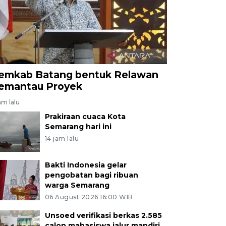
emkab Batang bentuk Relawan
emantau Proyek
am lalu
Prakiraan cuaca Kota
Semarang hari ini
14 jam lalu
Bakti Indonesia gelar
pengobatan bagi ribuan
warga Semarang
06 August 2026 16:00 WIB
Unsoed verifikasi berkas 2.585
calon mahasiswa jalur mandiri