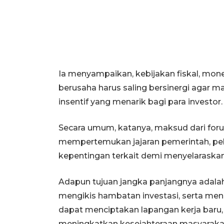
Ia menyampaikan, kebijakan fiskal, mon
berusaha harus saling bersinergi agar
insentif yang menarik bagi para investor.
Secara umum, katanya, maksud dari foru
mempertemukan jajaran pemerintah, pel
kepentingan terkait demi menyelaraska
Adapun tujuan jangka panjangnya adala
mengikis hambatan investasi, serta men
dapat menciptakan lapangan kerja bar
meningkatkan kesejahteraan masyarak