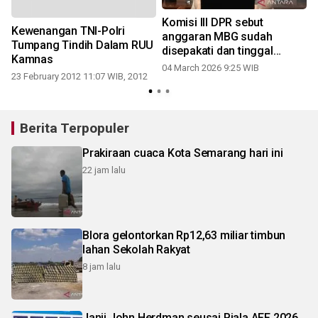
Komisi III DPR sebut
Kewenangan TNI-Polri
"
anggaran MBG sudah
Tumpang Tindih Dalam RUU
disepakati dan tinggal
Kamnas
diawasi pelaksanaanya
04 March 2026 9:25 WIB
23 February 2012 11:07 WIB, 2012
Berita Terpopuler
Prakiraan cuaca Kota Semarang hari ini
22 jam lalu
Blora gelontorkan Rp12,63 miliar timbun
lahan Sekolah Rakyat
8 jam lalu
Janji John Herdman seusai Piala AFF 2026