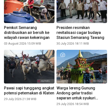
Pemkot Semarang
Presiden resmikan
distribusikan air bersih ke
revitalisasi cagar budaya
wilayah rawan kekeringan
Stasiun Semarang Tawang
03 August 2026 15:09 WIB
30 July 2026 18:11 WIB
Pawai sapi tunggang angkat
Warga lereng Gunung
potensi peternakan di Klaten
Andong gelar tradisi
saparan untuk syukuri
29 July 2026 21:38 WIB
panen
29 July 2026 18:54 WIB