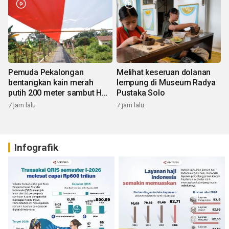
Pemuda Pekalongan
Melihat keseruan dolanan
bentangkan kain merah
lempung di Museum Radya
putih 200 meter sambut HUT
Pustaka Solo
RI
7 jam lalu
7 jam lalu
Infografik