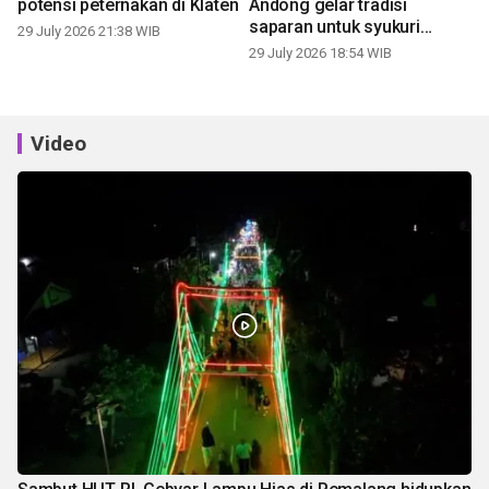
potensi peternakan di Klaten
Andong gelar tradisi
saparan untuk syukuri
29 July 2026 21:38 WIB
panen
29 July 2026 18:54 WIB
Video