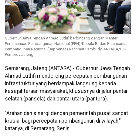
Gubernur Jawa Tengah Ahmad Luthfi berbincang dengan Menteri
Perencanaan Pembangunan Nasional (PPN)/Kepala Badan Perencanaan
Pembangunan Nasional (Bappenas) Rachmat Pambudy. ANTARA/HO-
Pemprov Jateng
Semarang, Jateng (ANTARA) - Gubernur Jawa Tengah
Ahmad Luthfi mendorong percepatan pembangunan
infrastruktur yang berdampak langsung kepada
kesejahteraan masyarakat, khususnya di jalur pantai
selatan (pansela) dan pantai utara (pantura).
"Arahan dan sinergi dengan pemerintah pusat sangat
krusial bagi percepatan pembangunan di wilayah,"
katanya, di Semarang, Senin.