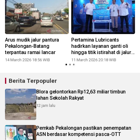
Arus mudik jalur pantura
Pertamina Lubricants
Pekalongan-Batang
hadirkan layanan ganti oli
terpantau ramai lancar
hingga titik istirahat di jalur
pantura
14 March 2026 18:56 WIB
11 March 2026 20:18 WIB
Berita Terpopuler
Blora gelontorkan Rp12,63 miliar timbun
lahan Sekolah Rakyat
12 jam lalu
Pemkab Pekalongan pastikan penempatan
ASN berdasar kompetensi pasca-OTT