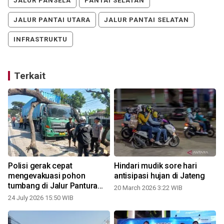
JALUR PANSELA
PANTAI SELATAN
JALUR PANTAI UTARA
JALUR PANTAI SELATAN
INFRASTRUKTU
Terkait
s
Polisi gerak cepat
Hindari mudik sore hari
mengevakuasi pohon
antisipasi hujan di Jateng
tumbang di Jalur Pantura
20 March 2026 3:22 WIB
Pati
24 July 2026 15:50 WIB