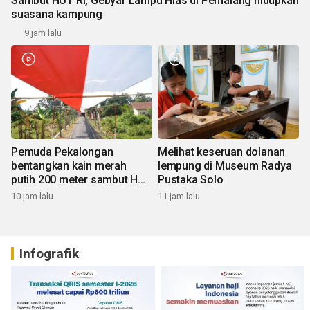
Sambut HUT RI, Gebyar Lampu Hias di Pemalang hidupkan
suasana kampung
9 jam lalu
Pemuda Pekalongan
Melihat keseruan dolanan
bentangkan kain merah
lempung di Museum Radya
putih 200 meter sambut HUT
Pustaka Solo
RI
10 jam lalu
11 jam lalu
Infografik