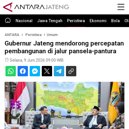
Nasional
Jawa Tengah
Peristiwa
Ekonomi
Bola
Ol
ANTARA
Peristiwa
Umum
Gubernur Jateng mendorong percepatan
pembangunan di jalur pansela-pantura
Selasa, 9 Juni 2026 09:00 WIB