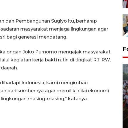
an dan Pembangunan Sugiyo itu, berharap
adaran masyarakat menjaga lingkungan agar
asri bagi generasi mendatang.
F
Pekalongan Joko Purnomo mengajak masyarakat
ui kegiatan kerja bakti rutin di tingkat RT, RW,
 daerah.
g dihadapi Indonesia, kami mengimbau
 dari sumbernya agar memiliki nilai ekonomi
ingkungan masing-masing," katanya.
Pawai sapi tunggang angkat
potensi peternakan di Klaten
29 July 2026 21:38 WIB