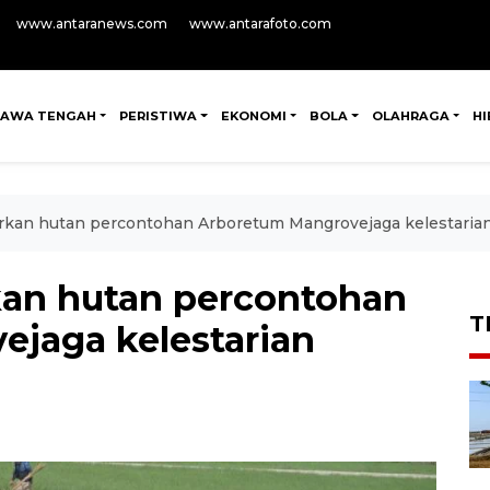
www.antaranews.com
www.antarafoto.com
JAWA TENGAH
PERISTIWA
EKONOMI
BOLA
OLAHRAGA
H
rkan hutan percontohan Arboretum Mangrovejaga kelestaria
kan hutan percontohan
T
jaga kelestarian