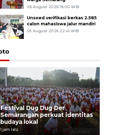
06 August 2026 16:00 WIB
Unsoed verifikasi berkas 2.585
calon mahasiswa jalur mandiri
05 August 2026 22:41 WIB
oto
Festival Dug Dug Der
Tunas Bu
Semarangan perkuat identitas
program 
budaya lokal
balon uda
1 jam lalu
1 jam lalu