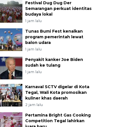
Festival Dug Dug Der
Semarangan perkuat identitas
budaya lokal
1 jam lalu
Tunas Bumi Fest kenalkan
program pemerintah lewat
balon udara
1 jam lalu
Penyakit kanker Joe Biden
sudah ke tulang
1 jam lalu
Karnaval SCTV digelar di Kota
Tegal, Wali Kota promosikan
kuliner khas daerah
2 jam lalu
Pertamina Bright Gas Cooking
Competition Tegal lahirkan
juara baru