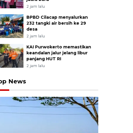
2 jam lalu
BPBD Cilacap menyalurkan
232 tangki air bersih ke 29
desa
2 jam lalu
KAI Purwokerto memastikan
keandalan jalur jelang libur
panjang HUT RI
2 jam lalu
op News