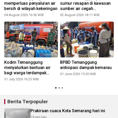
memperluas penyaluran air
sumur resapan di kawasan
bersih di wilayah kekeringan
sumber air cegah
kekeringan
04 August 2026 16:56 WIB
02 August 2026 18:11 WIB
Kodim Temanggung
BPBD Temanggung
menyalurkan bantuan air
antisipasi dampak kemarau
bagi warga terdampak
01 June 2026 15:30 WIB
kekeringan
31 July 2026 16:23 WIB
Berita Terpopuler
Prakiraan cuaca Kota Semarang hari ini
19 jam lalu