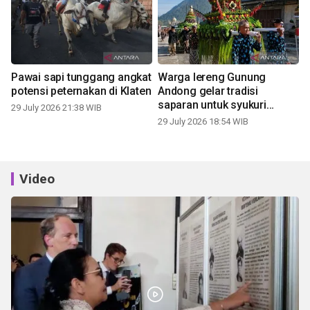
Pawai sapi tunggang angkat
Warga lereng Gunung
potensi peternakan di Klaten
Andong gelar tradisi
saparan untuk syukuri
29 July 2026 21:38 WIB
panen
29 July 2026 18:54 WIB
Video