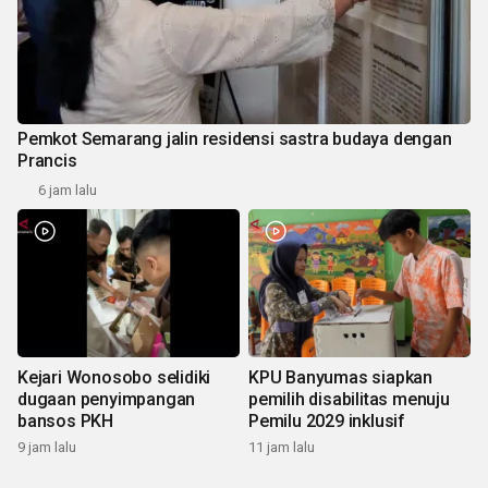
Pemkot Semarang jalin residensi sastra budaya dengan
Prancis
6 jam lalu
Kejari Wonosobo selidiki
KPU Banyumas siapkan
dugaan penyimpangan
pemilih disabilitas menuju
bansos PKH
Pemilu 2029 inklusif
9 jam lalu
11 jam lalu