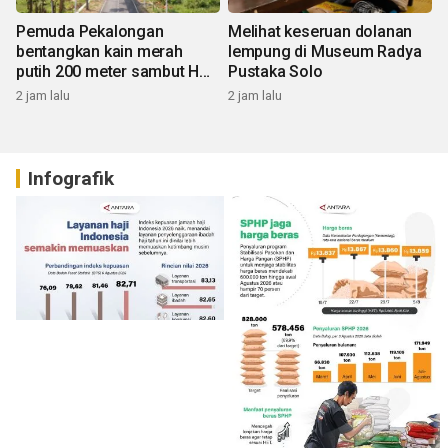
Pemuda Pekalongan
Melihat keseruan dolanan
bentangkan kain merah
lempung di Museum Radya
putih 200 meter sambut HUT
Pustaka Solo
RI
2 jam lalu
2 jam lalu
Infografik