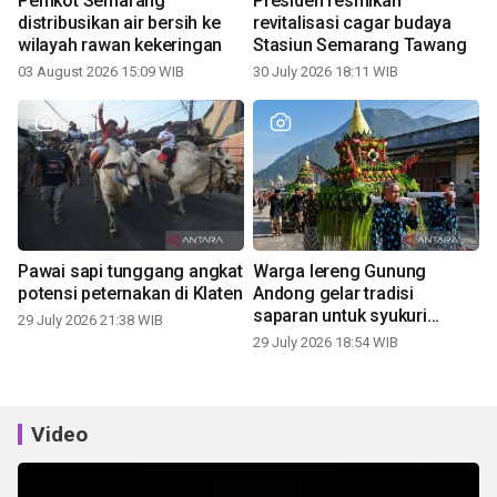
Pemkot Semarang
Presiden resmikan
distribusikan air bersih ke
revitalisasi cagar budaya
wilayah rawan kekeringan
Stasiun Semarang Tawang
03 August 2026 15:09 WIB
30 July 2026 18:11 WIB
Pawai sapi tunggang angkat
Warga lereng Gunung
potensi peternakan di Klaten
Andong gelar tradisi
saparan untuk syukuri
29 July 2026 21:38 WIB
panen
29 July 2026 18:54 WIB
Video