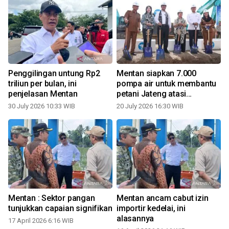
Penggilingan untung Rp2
Mentan siapkan 7.000
triliun per bulan, ini
pompa air untuk membantu
penjelasan Mentan
petani Jateng atasi
kekeringan
30 July 2026 10:33 WIB
20 July 2026 16:30 WIB
Mentan : Sektor pangan
Mentan ancam cabut izin
tunjukkan capaian signifikan
importir kedelai, ini
alasannya
17 April 2026 6:16 WIB