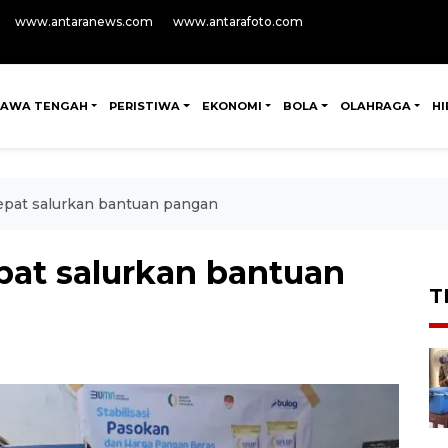
www.antaranews.com
www.antarafoto.com
JAWA TENGAH
PERISTIWA
EKONOMI
BOLA
OLAHRAGA
H
epat salurkan bantuan pangan
pat salurkan bantuan
T