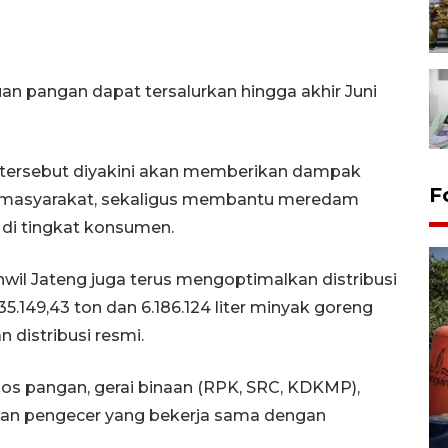
n pangan dapat tersalurkan hingga akhir Juni
 tersebut diyakini akan memberikan dampak
F
i masyarakat, sekaligus membantu meredam
di tingkat konsumen.
wil Jateng juga terus mengoptimalkan distribusi
149,43 ton dan 6.186.124 liter minyak goreng
n distribusi resmi.
Kemarau memuncak, air
ios pangan, gerai binaan (RPK, SRC, KDKMP),
Waduk Delingan Karanganyar
gan pengecer yang bekerja sama dengan
menyusut