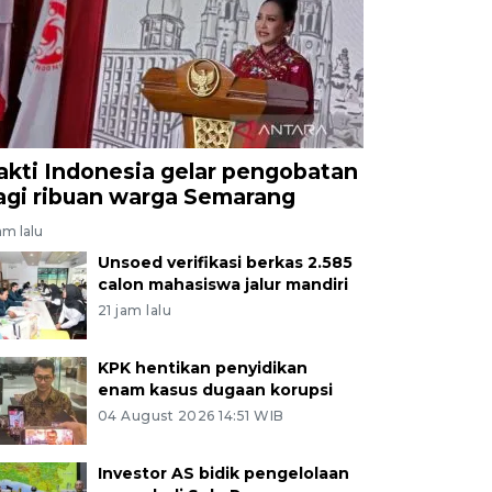
akti Indonesia gelar pengobatan
agi ribuan warga Semarang
am lalu
Unsoed verifikasi berkas 2.585
calon mahasiswa jalur mandiri
21 jam lalu
KPK hentikan penyidikan
enam kasus dugaan korupsi
04 August 2026 14:51 WIB
Investor AS bidik pengelolaan