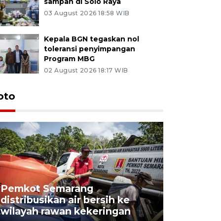
sampah di Solo Raya
03 August 2026 18:58 WIB
Kepala BGN tegaskan nol
toleransi penyimpangan
Program MBG
02 August 2026 18:17 WIB
oto
Pemkot Semarang
Presiden 
distribusikan air bersih ke
cagar bu
wilayah rawan kekeringan
Semaran