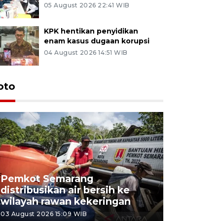
05 August 2026 22:41 WIB
KPK hentikan penyidikan
enam kasus dugaan korupsi
04 August 2026 14:51 WIB
oto
Pemkot Semarang
Presiden 
distribusikan air bersih ke
cagar bu
wilayah rawan kekeringan
Semaran
03 August 2026 15:09 WIB
30 July 2026 1