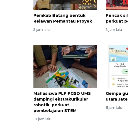
Pemkab Batang bentuk
Pencak sil
Relawan Pemantau Proyek
perkuat p
5 jam lalu
5 jam lalu
Mahasiswa PLP PGSD UMS
Gempa gu
dampingi ekstrakurikuler
utara Jat
robotik, perkuat
11 jam lalu
pembelajaran STEM
10 jam lalu