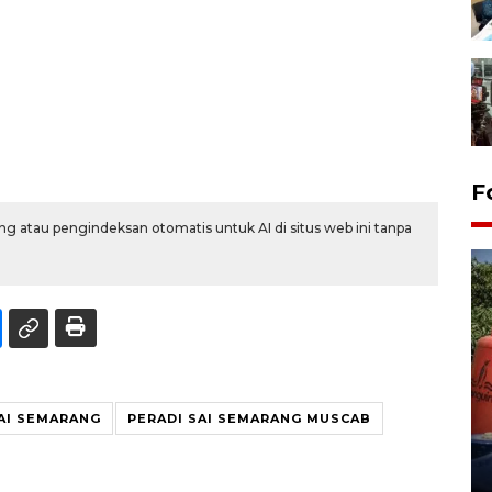
F
g atau pengindeksan otomatis untuk AI di situs web ini tanpa
Kemarau memuncak, air
Waduk Delingan Karanganyar
AI SEMARANG
PERADI SAI SEMARANG MUSCAB
menyusut
27 July 2026 20:07 WIB