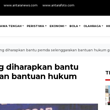
www.antaranews.com
www.antarafoto.com
JAWA TENGAH
PERISTIWA
EKONOMI
BOLA
OLAHRAGA
H
ang diharapkan bantu pemda selenggarakan bantuan hukum gr
g diharapkan bantu
T
kan bantuan hukum