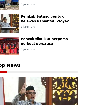
5 jam lalu
Pemkab Batang bentuk
Relawan Pemantau Proyek
5 jam lalu
Pencak silat ikut berperan
perkuat persatuan
5 jam lalu
op News