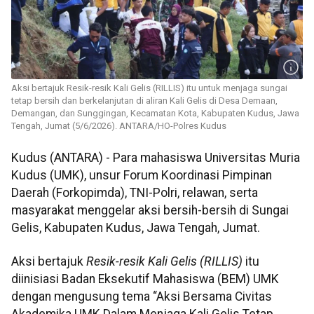
Aksi bertajuk Resik-resik Kali Gelis (RILLIS) itu untuk menjaga sungai
tetap bersih dan berkelanjutan di aliran Kali Gelis di Desa Demaan,
Demangan, dan Sunggingan, Kecamatan Kota, Kabupaten Kudus, Jawa
Tengah, Jumat (5/6/2026). ANTARA/HO-Polres Kudus
Kudus (ANTARA) - Para mahasiswa Universitas Muria
Kudus (UMK), unsur Forum Koordinasi Pimpinan
Daerah (Forkopimda), TNI-Polri, relawan, serta
masyarakat menggelar aksi bersih-bersih di Sungai
Gelis, Kabupaten Kudus, Jawa Tengah, Jumat.
Aksi bertajuk
Resik-resik Kali Gelis (RILLIS)
itu
diinisiasi Badan Eksekutif Mahasiswa (BEM) UMK
dengan mengusung tema “Aksi Bersama Civitas
Akademika UMK Dalam Menjaga Kali Gelis Tetap