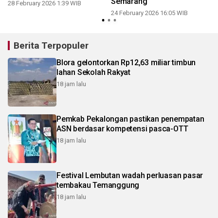
Semarang
28 February 2026 1:39 WIB
24 February 2026 16:05 WIB
2
Berita Terpopuler
Blora gelontorkan Rp12,63 miliar timbun
lahan Sekolah Rakyat
18 jam lalu
Pemkab Pekalongan pastikan penempatan
ASN berdasar kompetensi pasca-OTT
18 jam lalu
Festival Lembutan wadah perluasan pasar
tembakau Temanggung
18 jam lalu