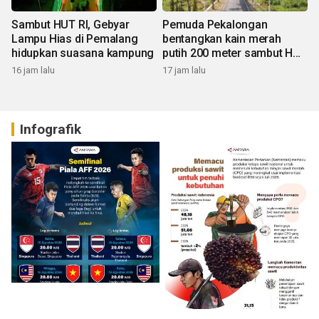
Sambut HUT RI, Gebyar
Pemuda Pekalongan
Lampu Hias di Pemalang
bentangkan kain merah
hidupkan suasana kampung
putih 200 meter sambut HUT
RI
16 jam lalu
17 jam lalu
Infografik