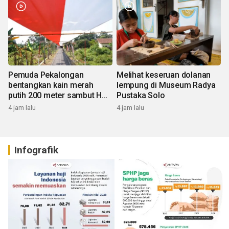
Pemuda Pekalongan
Melihat keseruan dolanan
bentangkan kain merah
lempung di Museum Radya
putih 200 meter sambut HUT
Pustaka Solo
RI
4 jam lalu
4 jam lalu
Infografik