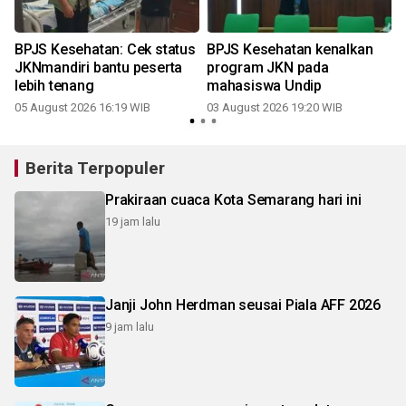
BPJS Kesehatan: Cek status
BPJS Kesehatan kenalkan
a
JKNmandiri bantu peserta
program JKN pada
lebih tenang
mahasiswa Undip
05 August 2026 16:19 WIB
03 August 2026 19:20 WIB
1
Berita Terpopuler
Prakiraan cuaca Kota Semarang hari ini
19 jam lalu
Janji John Herdman seusai Piala AFF 2026
9 jam lalu