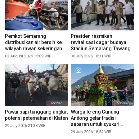
Pemkot Semarang
Presiden resmikan
distribusikan air bersih ke
revitalisasi cagar budaya
wilayah rawan kekeringan
Stasiun Semarang Tawang
03 August 2026 15:09 WIB
30 July 2026 18:11 WIB
Pawai sapi tunggang angkat
Warga lereng Gunung
potensi peternakan di Klaten
Andong gelar tradisi
saparan untuk syukuri
29 July 2026 21:38 WIB
panen
29 July 2026 18:54 WIB