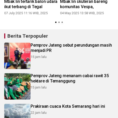
Mbak Iin tertarik balon udara
Mbak Iin skuteran bareng
ikut terbang di Tegal
komunitas Vespa,
07 July 2025 11:16 WIB, 2025
04 May 2025 13:58 WIB, 2025
2
Berita Terpopuler
Pemprov Jateng sebut perundungan masih
menjadi PR
15 jam lalu
Pemprov Jateng menanam cabai rawit 35
hektare di Temanggung
15 jam lalu
Prakiraan cuaca Kota Semarang hari ini
22 jam lalu