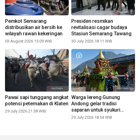
Pemkot Semarang
Presiden resmikan
distribusikan air bersih ke
revitalisasi cagar budaya
wilayah rawan kekeringan
Stasiun Semarang Tawang
03 August 2026 15:09 WIB
30 July 2026 18:11 WIB
Pawai sapi tunggang angkat
Warga lereng Gunung
potensi peternakan di Klaten
Andong gelar tradisi
saparan untuk syukuri
29 July 2026 21:38 WIB
panen
29 July 2026 18:54 WIB