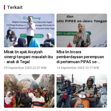
Terkait
Mbak Iin ajak Aisyiyah
Mba Iin bicara
sinergi tangani masalah ibu
pemberdayaan perempuan
- anak di Tegal
di pertemuan PIPAS se-
Jateng
29 September 2025 22:07 WIB
14 September 2025 10:17 WIB
3