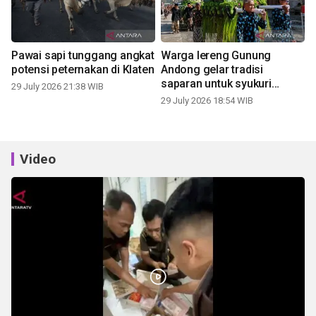
Pawai sapi tunggang angkat
Warga lereng Gunung
potensi peternakan di Klaten
Andong gelar tradisi
saparan untuk syukuri
29 July 2026 21:38 WIB
panen
29 July 2026 18:54 WIB
Video