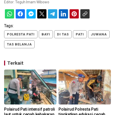
Editor:
Teguh Imam Wibowo
Tags:
POLRESTA PATI
BAYI
DI TAS
PATI
JUWANA
TAS BELANJA
Terkait
Polairud Pati intensif patroli
Polairud Polresta Pati
laut untuk cegah kebakaran
tingkatkan edukasi cegah