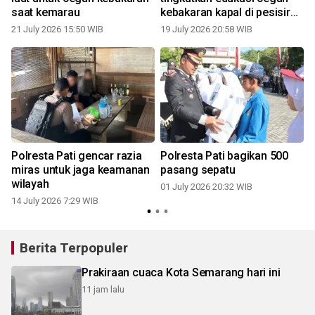
saat kemarau
kebakaran kapal di pesisir
Juwana
21 July 2026 15:50 WIB
19 July 2026 20:58 WIB
Polresta Pati gencar razia
Polresta Pati bagikan 500
miras untuk jaga keamanan
pasang sepatu
wilayah
01 July 2026 20:32 WIB
14 July 2026 7:29 WIB
Berita Terpopuler
Prakiraan cuaca Kota Semarang hari ini
11 jam lalu