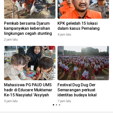
n
Pemkab bersama Djarum
KPK geledah 15 lokasi
kampanyekan kebersihan
dalam kasus Pemalang
lingkungan cegah stunting
4 jam lalu
2 jam lalu
7
Mahasiswa PG PAUD UMS
Festival Dug Dug Der
hadir di Educare Muktamar
Semarangan perkuat
Ke-15 Nasyiatul 'Aisyiyah
identitas budaya lokal
5 jam lalu
7 jam lalu
8