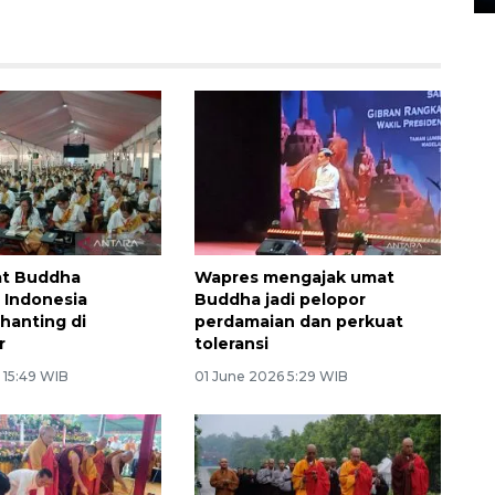
at Buddha
Wapres mengajak umat
 Indonesia
Buddha jadi pelopor
Chanting di
perdamaian dan perkuat
r
toleransi
 15:49 WIB
01 June 2026 5:29 WIB