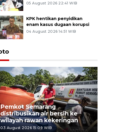
05 August 2026 22:41 WIB
KPK hentikan penyidikan
enam kasus dugaan korupsi
04 August 2026 14:51 WIB
oto
Pemkot Semarang
Presiden 
distribusikan air bersih ke
cagar bu
wilayah rawan kekeringan
Semaran
03 August 2026 15:09 WIB
30 July 2026 1