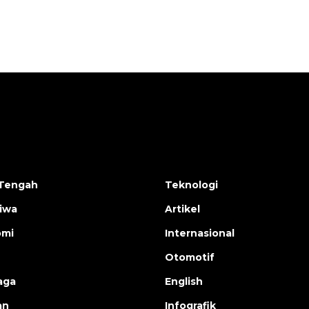
Tengah
Teknologi
tiwa
Artikel
omi
Internasional
Otomotif
aga
English
an
Infografik