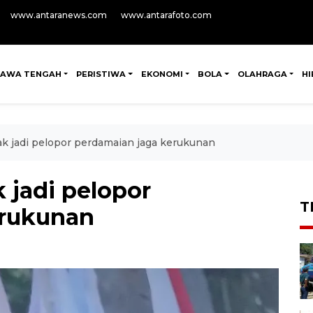
www.antaranews.com
www.antarafoto.com
JAWA TENGAH
PERISTIWA
EKONOMI
BOLA
OLAHRAGA
H
k jadi pelopor perdamaian jaga kerukunan
 jadi pelopor
T
erukunan