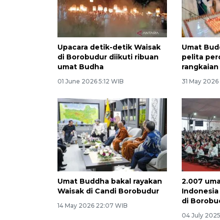
Upacara detik-detik Waisak
Umat Bud
di Borobudur diikuti ribuan
pelita pe
umat Budha
rangkaian
01 June 2026 5:12 WIB
31 May 2026
Umat Buddha bakal rayakan
2.007 uma
Waisak di Candi Borobudur
Indonesia
di Borobu
14 May 2026 22:07 WIB
04 July 2025