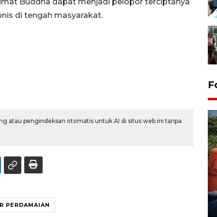
umat Buddha dapat menjadi pelopor terciptanya
nis di tengah masyarakat.
F
g atau pengindeksan otomatis untuk AI di situs web ini tanpa
Kemarau memuncak, air
Waduk Delingan Karanganyar
menyusut
R PERDAMAIAN
27 July 2026 20:07 WIB