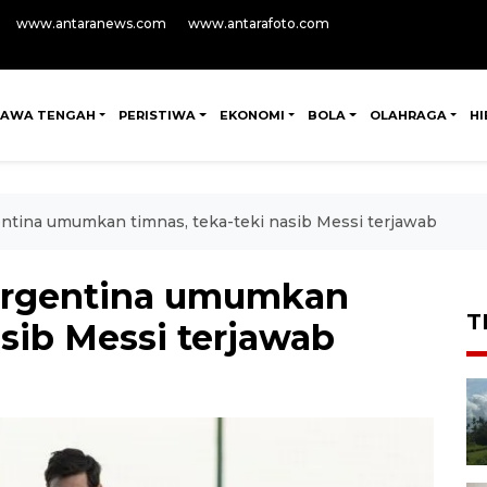
www.antaranews.com
www.antarafoto.com
JAWA TENGAH
PERISTIWA
EKONOMI
BOLA
OLAHRAGA
H
entina umumkan timnas, teka-teki nasib Messi terjawab
 Argentina umumkan
T
asib Messi terjawab