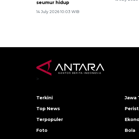
seumur hidup
14 July 2026 10:03 WIB
>
Terkini
Jawa 
Top News
Peris
Terpopuler
Ekon
Foto
Bola