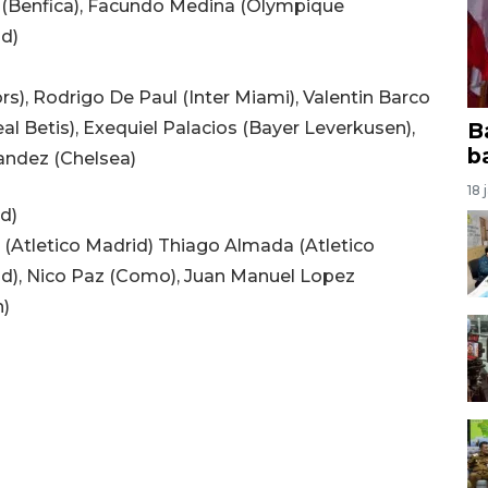
 (Benfica), Facundo Medina (Olympique
id)
), Rodrigo De Paul (Inter Miami), Valentin Barco
B
al Betis), Exequiel Palacios (Bayer Leverkusen),
b
nandez (Chelsea)
18 
id)
z (Atletico Madrid) Thiago Almada (Atletico
rid), Nico Paz (Como), Juan Manuel Lopez
n)