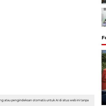
F
Kemarau memuncak, air
Waduk Delingan Karanganyar
menyusut
27 July 2026 20:07 WIB
g atau pengindeksan otomatis untuk AI di situs web ini tanpa