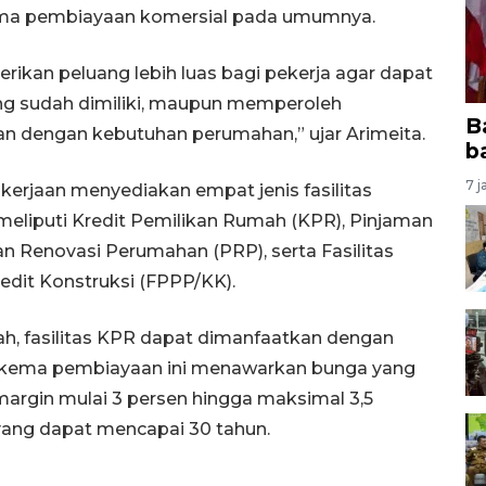
kema pembiayaan komersial pada umumnya.
rikan peluang lebih luas bagi pekerja agar dapat
ng sudah dimiliki, maupun memperoleh
B
an dengan kebutuhan perumahan,” ujar Arimeita.
b
7 j
erjaan menyediakan empat jenis fasilitas
 meliputi Kredit Pemilikan Rumah (KPR), Pinjaman
Renovasi Perumahan (PRP), serta Fasilitas
dit Konstruksi (FPPP/KK).
h, fasilitas KPR dapat dimanfaatkan dengan
 Skema pembiayaan ini menawarkan bunga yang
rgin mulai 3 persen hingga maksimal 3,5
yang dapat mencapai 30 tahun.