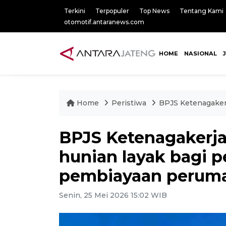
Terkini
Terpopuler
Top News
Tentang Kami
otomotif.antaranews.com
HOME
NASIONAL
Home
Peristiwa
BPJS Ketenagakerj
BPJS Ketenagakerja
hunian layak bagi p
pembiayaan perum
Senin, 25 Mei 2026 15:02 WIB