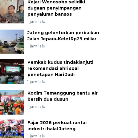
Kejari Wonosobo selidiki
dugaan penyimpangan
penyaluran bansos
1 jam lalu
Jateng gelontorkan perbaikan
Jalan Jepara-KeletRp29 miliar
1 jam lalu
Pemkab kudus tindaklanjuti
rekomendasi ahli soal
penetapan Hari Jadi
1 jam lalu
Kodim Temanggung bantu air
bersih dua dusun
1 jam lalu
Fajar 2026 perkuat rantai
industri halal Jateng
1 jam lalu