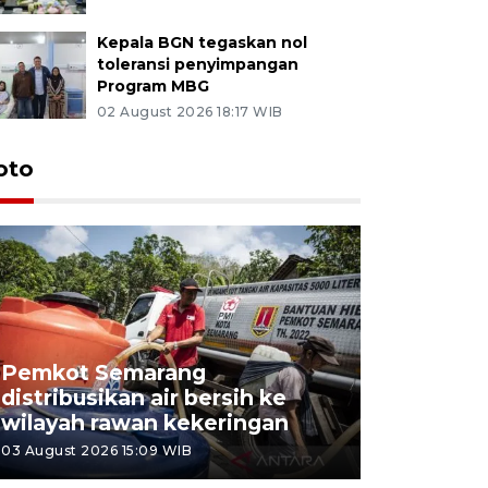
Kepala BGN tegaskan nol
toleransi penyimpangan
Program MBG
02 August 2026 18:17 WIB
oto
Pemkot Semarang
Presiden 
distribusikan air bersih ke
cagar bu
wilayah rawan kekeringan
Semaran
03 August 2026 15:09 WIB
30 July 2026 1