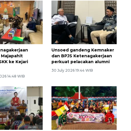
enagakerjaan
Unsoed gandeng Kemnaker
 Majapahit
dan BPJS Ketenagakerjaan
SKK ke Kejari
perkuat pelacakan alumni
30 July 2026 19:44 WIB
026 14:48 WIB