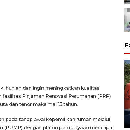
F
iki hunian dan ingin meningkatkan kualitas
fasilitas Pinjaman Renovasi Perumahan (PRP)
Kemarau memuncak, air
uta dan tenor maksimal 15 tahun.
Waduk Delingan Karanganyar
menyusut
 pada tahap awal kepemilikan rumah melalui
27 July 2026 20:07 WIB
an (PUMP) dengan plafon pembiayaan mencapai