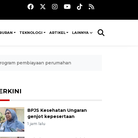
IBURAN
TEKNOLOGI
ARTIKEL
LAINNYA
i program pembiayaan perumahan
ERKINI
BPJS Kesehatan Ungaran
genjot kepesertaan
1 jam lalu