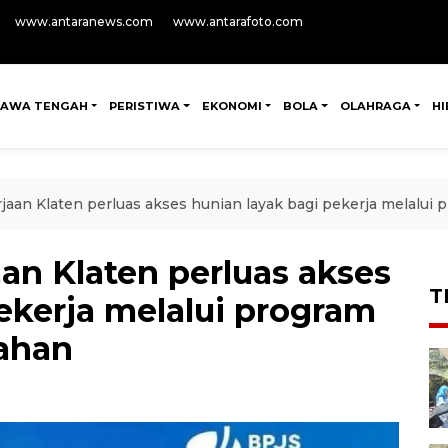
www.antaranews.com
www.antarafoto.com
JAWA TENGAH
PERISTIWA
EKONOMI
BOLA
OLAHRAGA
H
aan Klaten perluas akses hunian layak bagi pekerja melalu
an Klaten perluas akses
T
ekerja melalui program
ahan