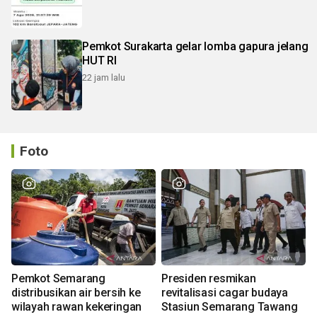
Pemkot Surakarta gelar lomba gapura jelang
HUT RI
22 jam lalu
Foto
Pemkot Semarang
Presiden resmikan
distribusikan air bersih ke
revitalisasi cagar budaya
wilayah rawan kekeringan
Stasiun Semarang Tawang