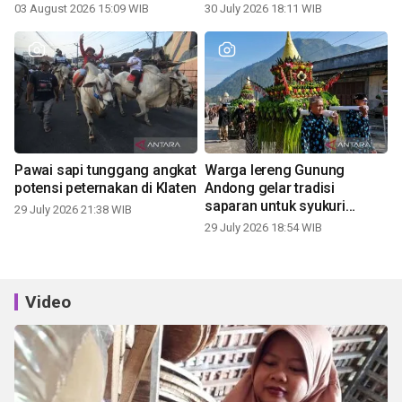
03 August 2026 15:09 WIB
30 July 2026 18:11 WIB
Pawai sapi tunggang angkat
Warga lereng Gunung
potensi peternakan di Klaten
Andong gelar tradisi
saparan untuk syukuri
29 July 2026 21:38 WIB
panen
29 July 2026 18:54 WIB
Video