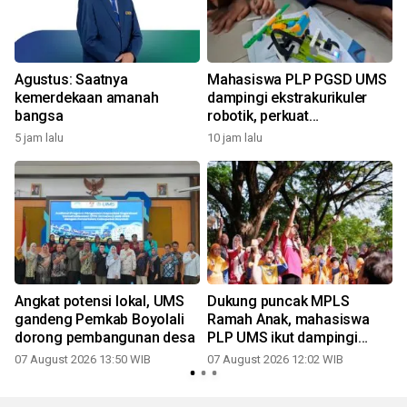
Agustus: Saatnya
Mahasiswa PLP PGSD UMS
u
kemerdekaan amanah
dampingi ekstrakurikuler
bangsa
robotik, perkuat
pembelajaran STEM
5 jam lalu
10 jam lalu
,
Angkat potensi lokal, UMS
Dukung puncak MPLS
gandeng Pemkab Boyolali
Ramah Anak, mahasiswa
dorong pembangunan desa
PLP UMS ikut dampingi
keceriaan siswa di Taman
07 August 2026 13:50 WIB
07 August 2026 12:02 WIB
Balekambang