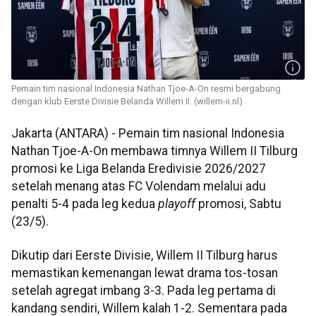
Pemain tim nasional Indonesia Nathan Tjoe-A-On resmi bergabung
dengan klub Eerste Divisie Belanda Willem II. (willem-ii.nl)
Jakarta (ANTARA) - Pemain tim nasional Indonesia
Nathan Tjoe-A-On membawa timnya Willem II Tilburg
promosi ke Liga Belanda Eredivisie 2026/2027
setelah menang atas FC Volendam melalui adu
penalti 5-4 pada leg kedua
playoff
promosi, Sabtu
(23/5).
Dikutip dari Eerste Divisie, Willem II Tilburg harus
memastikan kemenangan lewat drama tos-tosan
setelah agregat imbang 3-3. Pada leg pertama di
kandang sendiri, Willem kalah 1-2. Sementara pada