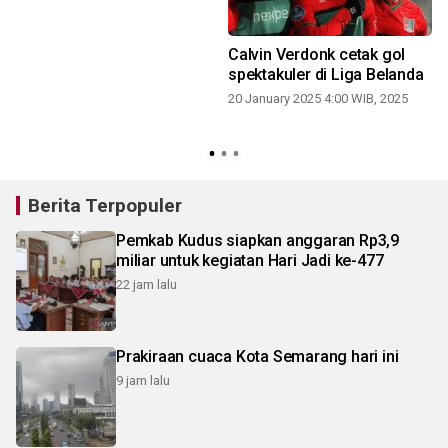
Calvin Verdonk cetak gol
spektakuler di Liga Belanda
20 January 2025 4:00 WIB, 2025
2
Berita Terpopuler
Pemkab Kudus siapkan anggaran Rp3,9
miliar untuk kegiatan Hari Jadi ke-477
22 jam lalu
Prakiraan cuaca Kota Semarang hari ini
9 jam lalu