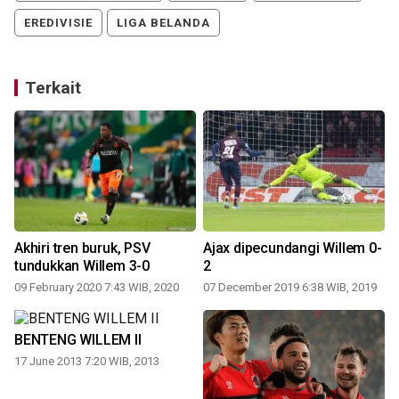
EREDIVISIE
LIGA BELANDA
Terkait
Akhiri tren buruk, PSV
Ajax dipecundangi Willem 0-
tundukkan Willem 3-0
2
09 February 2020 7:43 WIB, 2020
07 December 2019 6:38 WIB, 2019
2
BENTENG WILLEM II
17 June 2013 7:20 WIB, 2013