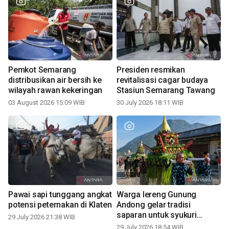
Pemkot Semarang
Presiden resmikan
distribusikan air bersih ke
revitalisasi cagar budaya
wilayah rawan kekeringan
Stasiun Semarang Tawang
03 August 2026 15:09 WIB
30 July 2026 18:11 WIB
Pawai sapi tunggang angkat
Warga lereng Gunung
potensi peternakan di Klaten
Andong gelar tradisi
saparan untuk syukuri
29 July 2026 21:38 WIB
panen
29 July 2026 18:54 WIB