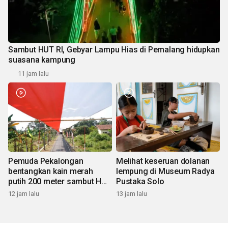
Sambut HUT RI, Gebyar Lampu Hias di Pemalang hidupkan
suasana kampung
11 jam lalu
Pemuda Pekalongan
Melihat keseruan dolanan
bentangkan kain merah
lempung di Museum Radya
putih 200 meter sambut HUT
Pustaka Solo
RI
12 jam lalu
13 jam lalu