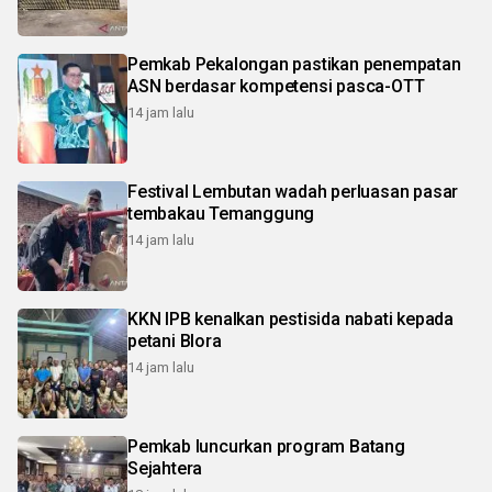
Pemkab Pekalongan pastikan penempatan
ASN berdasar kompetensi pasca-OTT
14 jam lalu
Festival Lembutan wadah perluasan pasar
tembakau Temanggung
14 jam lalu
KKN IPB kenalkan pestisida nabati kepada
petani Blora
14 jam lalu
Pemkab luncurkan program Batang
Sejahtera