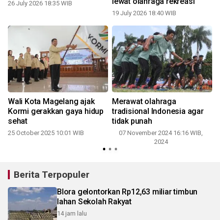
lewat olahraga rekreasi
26 July 2026 18:35 WIB
19 July 2026 18:40 WIB
Wali Kota Magelang ajak
Merawat olahraga
K
Kormi gerakkan gaya hidup
tradisional Indonesia agar
sehat
tidak punah
25 October 2025 10:01 WIB
07 November 2024 16:16 WIB,
2024
Berita Terpopuler
Blora gelontorkan Rp12,63 miliar timbun
lahan Sekolah Rakyat
14 jam lalu