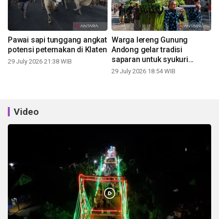
Pawai sapi tunggang angkat
Warga lereng Gunung
potensi peternakan di Klaten
Andong gelar tradisi
saparan untuk syukuri
29 July 2026 21:38 WIB
panen
29 July 2026 18:54 WIB
Video